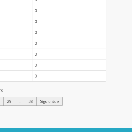
0
0
0
0
0
0
0
78
29
...
38
Siguiente »