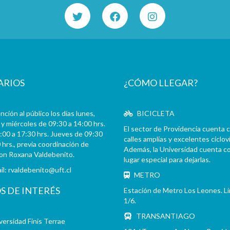
ARIOS
¿CÓMO LLEGAR?
ción al público los días lunes,
BICICLETA
y miércoles de 09:30 a 14:00 hrs.
El sector de Providencia cuenta 
:00 a 17:30 hrs. Jueves de 09:30
calles amplias y excelentes cicloví
 hrs., previa coordinación de
Además, la Universidad cuenta c
con Roxana Valdebenito.
lugar especial para dejarlas.
il:
rvaldebenito@uft.cl
METRO
OS DE INTERÉS
Estación de Metro Los Leones. L
1/6.
TRANSANTIAGO
versidad Finis Terrae