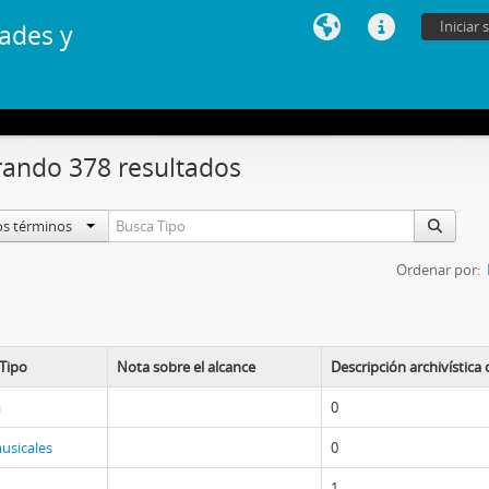
Iniciar 
ades y
ando 378 resultados
os términos
Ordenar por:
Tipo
Nota sobre el alcance
Descripción archivística
a
0
usicales
0
1