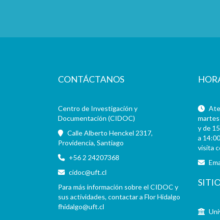
CONTÁCTANOS
HOR
Centro de Investigación y
Aten
Documentación (CIDOC)
martes 
y de 15
Calle Alberto Henckel 2317,
a 14:00
Providencia, Santiago
visita 
+56 2 24207368
Ema
cidoc@uft.cl
SITI
Para más información sobre el CIDOC y
sus actividades, contactar a Flor Hidalgo
fhidalgo@uft.cl
Uni