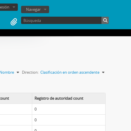
sesión
Navegar
Nombre
Direction:
Clasificación en orden ascendente
 count
Registro de autoridad count
0
0
0