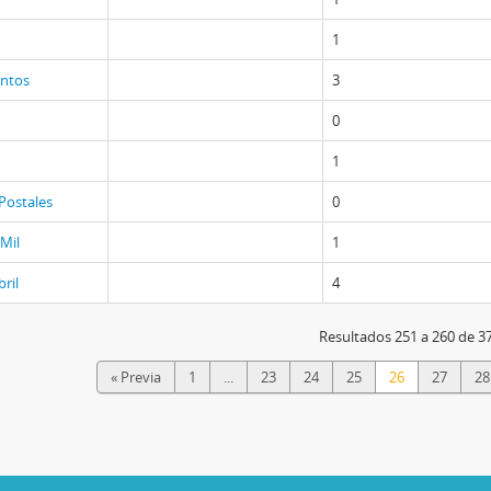
1
ntos
3
0
1
 Postales
0
 Mil
1
ril
4
Resultados 251 a 260 de 3
« Previa
1
...
23
24
25
26
27
28