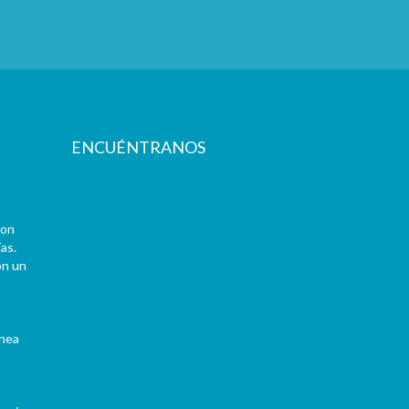
ENCUÉNTRANOS
con
as.
on un
ínea