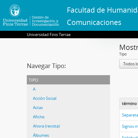
Facultad de Humanid
Comunicaciones
Universidad Finis Terrae
Mostr
Tipo
Todos l
Navegar Tipo:
tipo
A
Acción Social
término 
Actas
Separat
Afiche
Ahora (revista)
Signos m
Álbumes
Solicitud