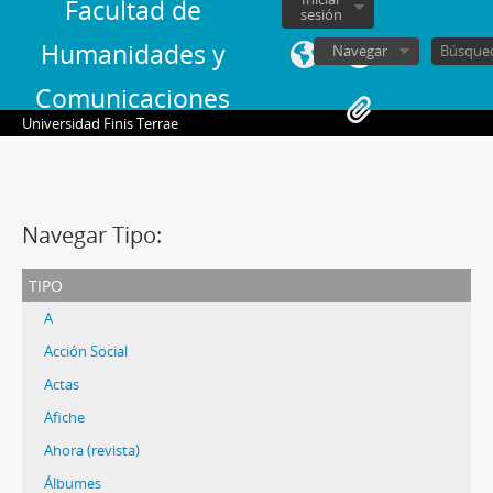
Facultad de
sesión
Humanidades y
Navegar
Comunicaciones
Universidad Finis Terrae
Navegar Tipo:
tipo
A
Acción Social
Actas
Afiche
Ahora (revista)
Álbumes