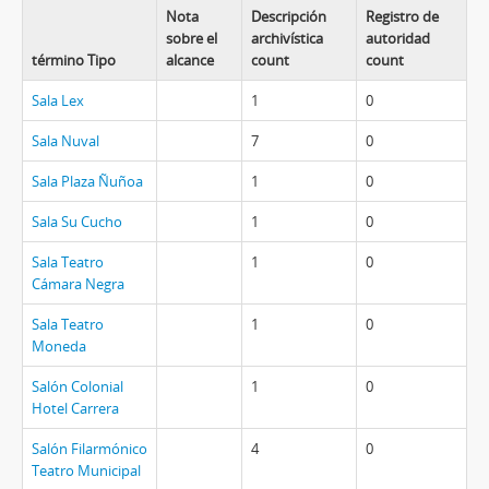
Nota
Descripción
Registro de
sobre el
archivística
autoridad
término Tipo
alcance
count
count
Sala Lex
1
0
Sala Nuval
7
0
Sala Plaza Ñuñoa
1
0
Sala Su Cucho
1
0
Sala Teatro
1
0
Cámara Negra
Sala Teatro
1
0
Moneda
Salón Colonial
1
0
Hotel Carrera
Salón Filarmónico
4
0
Teatro Municipal