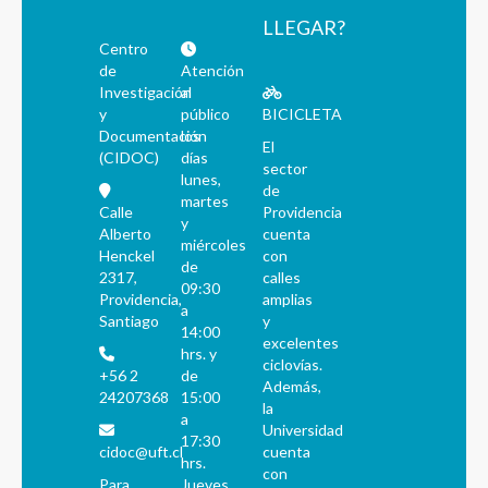
LLEGAR?
Centro
de
Atención
Investigación
al
y
público
BICICLETA
Documentación
los
El
(CIDOC)
días
sector
lunes,
de
martes
Calle
Providencia
y
Alberto
cuenta
miércoles
Henckel
con
de
2317,
calles
09:30
Providencia,
amplias
a
Santiago
y
14:00
excelentes
hrs. y
ciclovías.
+56 2
de
Además,
24207368
15:00
la
a
Universidad
17:30
cidoc@uft.cl
cuenta
hrs.
con
Para
Jueves