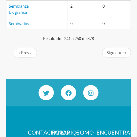
Semblanza
2
0
biográfica
Seminarios
0
0
Resultados 241 a 250 de 378
« Previa
Siguiente »
CONTÁCTANOS
HORARIOS
¿CÓMO
ENCUÉNTRAN