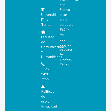
con
Suecia,
Universidad
bajar
Finis
en el
Terrae
paradero
Pc24-
Av.
Facultad
Los
de
Leones
Comunicaciones
esquina
y
Av
Humanidades
Eliodoro
Yáñez.
+562
2420
7255
Políticas
de
uso y
Privacidad