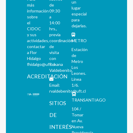
un
más
de
lugar
información
09:30
especial
sobre
a
para
el
14:00
dejarlas.
CIDOC
hrs.,
y sus
previa
actividades,
coordinación
METRO
contactar
de
Estación
a Flor
visita
de
Hidalgo
con
Metro
fhidalgo@uft.cl
Roxana
Los
Valdebenito.
Leones.
ACREDITACIÓN
Línea
Email:
1/6.
rvaldebenito@uft.cl
TRANSANTIAGO
SITIOS
104 /
DE
Tomar
en Av.
INTERÉS
Nueva
Providencia