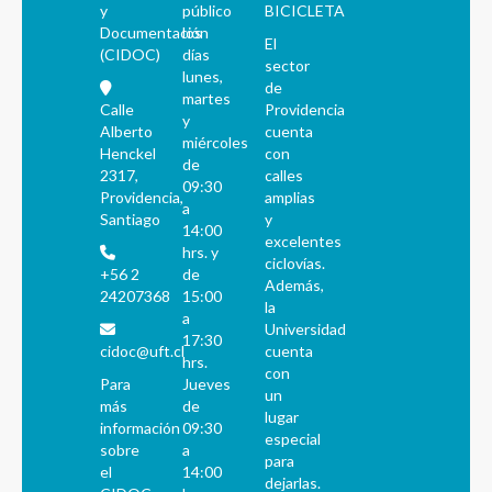
y
público
BICICLETA
Documentación
los
El
(CIDOC)
días
sector
lunes,
de
martes
Calle
Providencia
y
Alberto
cuenta
miércoles
Henckel
con
de
2317,
calles
09:30
Providencia,
amplias
a
Santiago
y
14:00
excelentes
hrs. y
ciclovías.
+56 2
de
Además,
24207368
15:00
la
a
Universidad
17:30
cidoc@uft.cl
cuenta
hrs.
con
Para
Jueves
un
más
de
lugar
información
09:30
especial
sobre
a
para
el
14:00
dejarlas.