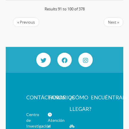
Results 91 to 100 of 378
« Previous
Next »
CONTÁCTANOS
HORARIOS
¿CÓMO
ENCUÉNTRAN
LLEGAR?
Centro
de
Atención
Investigación
al