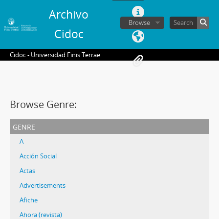
Archivo
Browse
Cidoc
Cidoc - Universidad Finis Terrae
Browse Genre:
genre
A
Acción Social
Actas
Advertisements
Afiche
Ahora (revista)