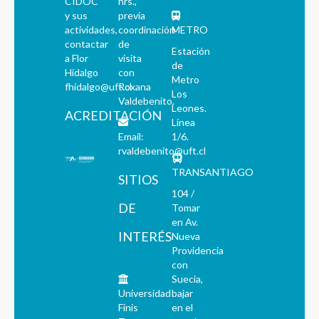
CIDOC
hrs.,
y sus
previa
actividades,
coordinación
METRO
contactar
de
Estación
a Flor
visita
de
Hidalgo
con
Metro
fhidalgo@uft.cl
Roxana
Los
Valdebenito.
Leones.
ACREDITACIÓN
Línea
Email:
1/6.
rvaldebenito@uft.cl
TRANSANTIAGO
SITIOS
104 /
DE
Tomar
en Av.
INTERÉS
Nueva
Providencia
con
Suecia,
Universidad
bajar
Finis
en el