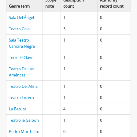
Scope
description
Authority
Genre term
note
count
record count
Sala Del Ángel
1
0
Teatro Gala
3
0
Sala Teatro
1
0
Cámara Negra
Tetro El Clavo
1
0
Teatro De Las
1
0
Américas
Teatro Del Alma
1
0
Teatro Loreto
1
0
La Batuta
4
0
Teatro le Galpón
1
0
Pedro Mortheiru
0
0