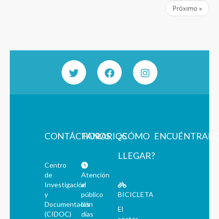
Próximo »
CONTÁCTANOS
HORARIOS
¿CÓMO
ENCUÉNTRAN
LLEGAR?
Centro
de
Atención
Investigación
al
y
público
BICICLETA
Documentación
los
El
(CIDOC)
días
sector