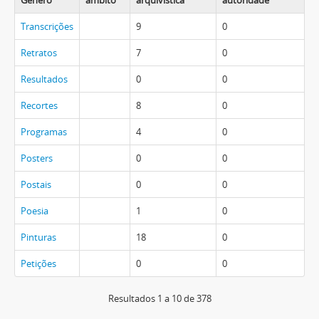
Género
âmbito
arquivística
autoridade
Transcrições
9
0
Retratos
7
0
Resultados
0
0
Recortes
8
0
Programas
4
0
Posters
0
0
Postais
0
0
Poesia
1
0
Pinturas
18
0
Petições
0
0
Resultados 1 a 10 de 378