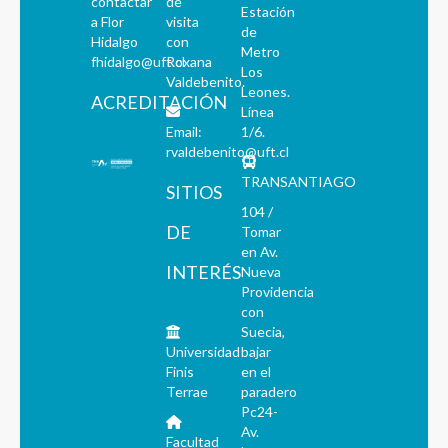
contactar
de
Estación
a Flor
visita
de
Hidalgo
con
Metro
fhidalgo@uft.cl
Roxana
Los
Valdebenito.
Leones.
ACREDITACIÓN
Línea
Email:
1/6.
rvaldebenito@uft.cl
TRANSANTIAGO
SITIOS
104 /
DE
Tomar
en Av.
INTERÉS
Nueva
Providencia
con
Suecia,
Universidad
bajar
Finis
en el
Terrae
paradero
Pc24-
Av.
Facultad