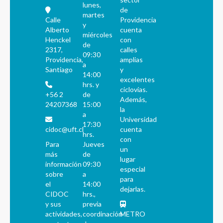
lunes,
de
martes
Calle
Providencia
y
Alberto
cuenta
miércoles
Henckel
con
de
2317,
calles
09:30
Providencia,
amplias
a
Santiago
y
14:00
excelentes
hrs. y
ciclovías.
+56 2
de
Además,
24207368
15:00
la
a
Universidad
17:30
cidoc@uft.cl
cuenta
hrs.
con
Para
Jueves
un
más
de
lugar
información
09:30
especial
sobre
a
para
el
14:00
dejarlas.
CIDOC
hrs.,
y sus
previa
actividades,
coordinación
METRO