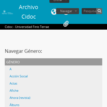
Archivo
Navegar
Cidoc
Cidoc - Universidad Finis Terrae
Navegar Género:
género
A
Acción Social
Actas
Afiche
Ahora (revista)
Álbuns