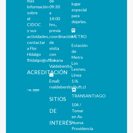
más
de
lugar
información
09:30
especial
sobre
a
para
el
14:00
dejarlas.
CIDOC
hrs.,
y sus
previa
actividades,
coordinación
METRO
contactar
de
Estación
a Flor
visita
de
Hidalgo
con
Metro
fhidalgo@uft.cl
Roxana
Los
Valdebenito.
Leones.
ACREDITACIÓN
Línea
Email:
1/6.
rvaldebenito@uft.cl
TRANSANTIAGO
SITIOS
104 /
DE
Tomar
en Av.
INTERÉS
Nueva
Providencia