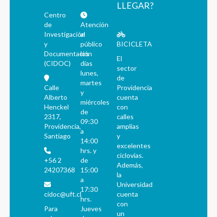
LLEGAR?
Centro
de
Atención
Investigación
al
y
público
BICICLETA
Documentación
los
El
(CIDOC)
días
sector
lunes,
de
martes
Calle
Providencia
y
Alberto
cuenta
miércoles
Henckel
con
de
2317,
calles
09:30
Providencia,
amplias
a
Santiago
y
14:00
excelentes
hrs. y
ciclovías.
+56 2
de
Además,
24207368
15:00
la
a
Universidad
17:30
cidoc@uft.cl
cuenta
hrs.
con
Para
Jueves
un