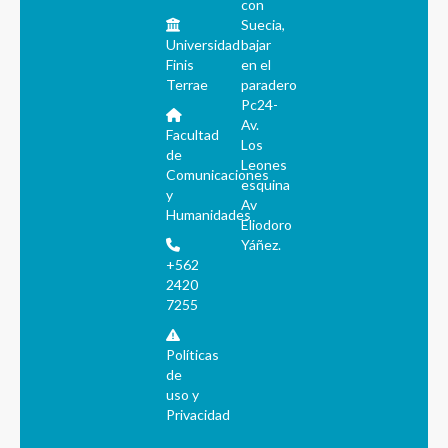
con
Suecia,
Universidad
bajar
Finis
en el
Terrae
paradero
Pc24-
Av.
Facultad
Los
de
Leones
Comunicaciones
esquina
y
Av
Humanidades
Eliodoro
Yáñez.
+562
2420
7255
Políticas
de
uso y
Privacidad