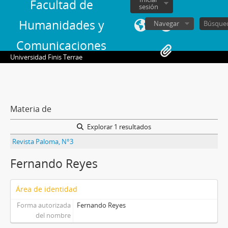
Facultad de
sesión
Humanidades y
Navegar
Comunicaciones
Universidad Finis Terrae
Materia de
Explorar 1 resultados
Revista Paloma, N°3
Fernando Reyes
Área de identidad
Forma autorizada
Fernando Reyes
del nombre