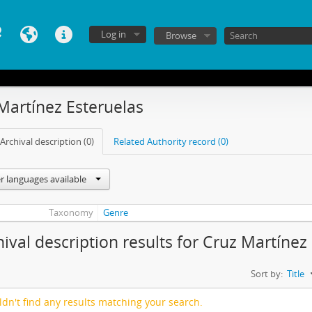
Log in
Browse
Martínez Esteruelas
Archival description (0)
Related Authority record (0)
r languages available
Taxonomy
Genre
hival description results for Cruz Martínez
Sort by:
Title
dn't find any results matching your search.