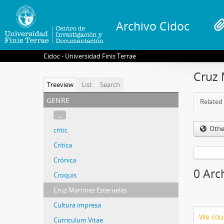
Archivo Cidoc
Cidoc - Universidad Finis Terrae
Cruz 
Treeview
List
Search
genre
Related 
...
Othe
critic
Crítica
Crónica
0 Arc
Croquis
Cruz Martínez Esteruelas
Cultura impresa
We coul
Curriculum Vitae