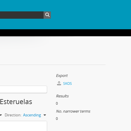
Export
SKOS
Results
 Esteruelas
0
No. narrower terms
Direction:
Ascending
0