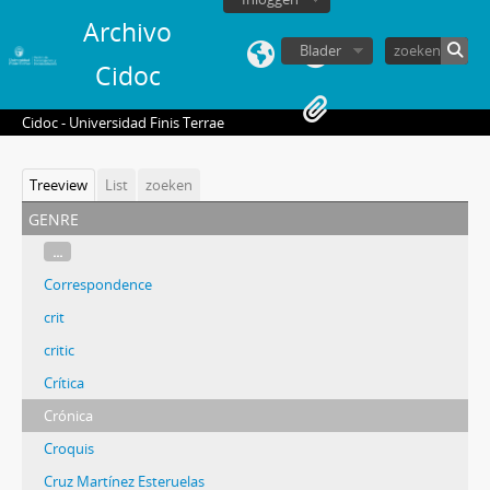
Archivo
Blader
Cidoc
Cidoc - Universidad Finis Terrae
Treeview
List
zoeken
genre
...
Correspondence
crit
critic
Crítica
Crónica
Croquis
Cruz Martínez Esteruelas