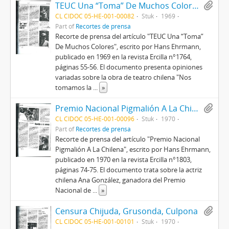
TEUC Una “Toma” De Muchos Colores
CL CIDOC 05-HE-001-00082
Stuk
1969
Part of
Recortes de prensa
Recorte de prensa del artículo "TEUC Una “Toma”
De Muchos Colores", escrito por Hans Ehrmann,
publicado en 1969 en la revista Ercilla n°1764,
páginas 55-56. El documento presenta opiniones
variadas sobre la obra de teatro chilena "Nos
tomamos la
...
»
Premio Nacional Pigmalión A La Chilena
CL CIDOC 05-HE-001-00096
Stuk
1970
Part of
Recortes de prensa
Recorte de prensa del artículo "Premio Nacional
Pigmalión A La Chilena", escrito por Hans Ehrmann,
publicado en 1970 en la revista Ercilla n°1803,
páginas 74-75. El documento trata sobre la actriz
chilena Ana González, ganadora del Premio
Nacional de
...
»
Censura Chijuda, Grusonda, Culpona
CL CIDOC 05-HE-001-00101
Stuk
1970