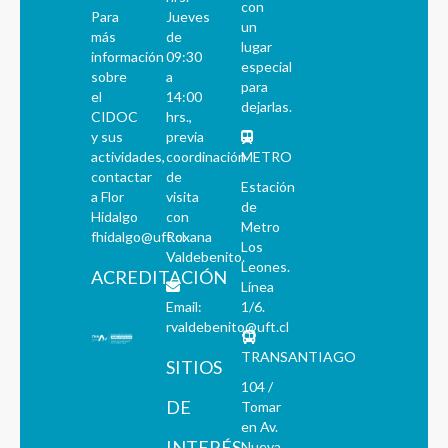
con
Para
Jueves
un
más
de
lugar
información
09:30
especial
sobre
a
para
el
14:00
dejarlas.
CIDOC
hrs.,
y sus
previa
actividades,
coordinación
METRO
contactar
de
Estación
a Flor
visita
de
Hidalgo
con
Metro
fhidalgo@uft.cl
Roxana
Los
Valdebenito.
Leones.
ACREDITACIÓN
Línea
Email:
1/6.
rvaldebenito@uft.cl
TRANSANTIAGO
SITIOS
104 /
DE
Tomar
en Av.
INTERÉS
Nueva