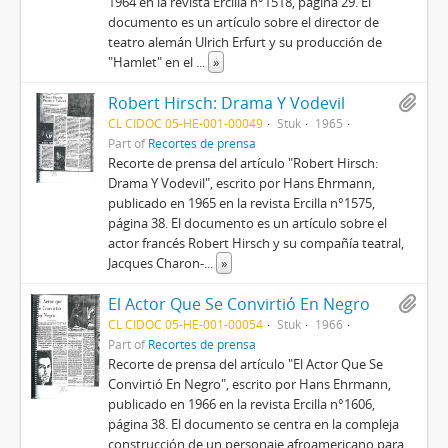
1964 en la revista Ercilla n°1518, página 29. El
documento es un artículo sobre el director de
teatro alemán Ulrich Erfurt y su producción de
"Hamlet" en el
...
»
Robert Hirsch: Drama Y Vodevil
CL CIDOC 05-HE-001-00049
Stuk
1965
Part of
Recortes de prensa
Recorte de prensa del artículo "Robert Hirsch:
Drama Y Vodevil", escrito por Hans Ehrmann,
publicado en 1965 en la revista Ercilla n°1575,
página 38. El documento es un artículo sobre el
actor francés Robert Hirsch y su compañía teatral,
Jacques Charon-
...
»
El Actor Que Se Convirtió En Negro
CL CIDOC 05-HE-001-00054
Stuk
1966
Part of
Recortes de prensa
Recorte de prensa del artículo "El Actor Que Se
Convirtió En Negro", escrito por Hans Ehrmann,
publicado en 1966 en la revista Ercilla n°1606,
página 38. El documento se centra en la compleja
construcción de un personaje afroamericano para