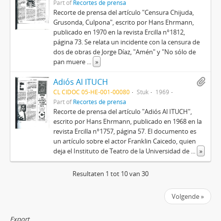
Part of
Recortes de prensa
Recorte de prensa del artículo "Censura Chijuda,
Grusonda, Culpona", escrito por Hans Ehrmann,
publicado en 1970 en la revista Ercilla n°1812,
página 73. Se relata un incidente con la censura de
dos de obras de Jorge Díaz, "Amén" y "No sólo de
pan muere
...
»
Adiós Al ITUCH
CL CIDOC 05-HE-001-00080
Stuk
1969
Part of
Recortes de prensa
Recorte de prensa del artículo "Adiós Al ITUCH",
escrito por Hans Ehrmann, publicado en 1968 en la
revista Ercilla n°1757, página 57. El documento es
un artículo sobre el actor Franklin Caicedo, quien
deja el Instituto de Teatro de la Universidad de
...
»
Resultaten 1 tot 10 van 30
Volgende »
Export