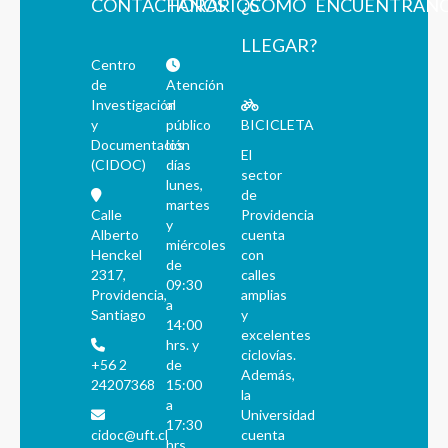
CONTÁCTANOS
HORARIOS
¿CÓMO
ENCUÉNTRAN
LLEGAR?
Centro
de
Atención
Investigación
al
y
público
BICICLETA
Documentación
los
El
(CIDOC)
días
sector
lunes,
de
martes
Calle
Providencia
y
Alberto
cuenta
miércoles
Henckel
con
de
2317,
calles
09:30
Providencia,
amplias
a
Santiago
y
14:00
excelentes
hrs. y
ciclovías.
+56 2
de
Además,
24207368
15:00
la
a
Universidad
17:30
cidoc@uft.cl
cuenta
hrs.