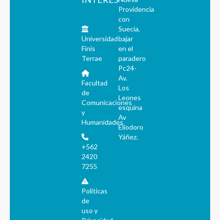
Providencia
con
Suecia,
Universidad
bajar
Finis
en el
Terrae
paradero
Pc24-
Av.
Facultad
Los
de
Leones
Comunicaciones
esquina
y
Av
Humanidades
Eliodoro
Yáñez.
+562
2420
7255
Políticas
de
uso y