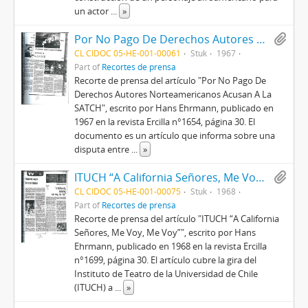
un actor
...
»
Por No Pago De Derechos Autores Norteamericanos Acusan A La SATCH
CL CIDOC 05-HE-001-00061
Stuk
1967
Part of
Recortes de prensa
Recorte de prensa del artículo "Por No Pago De
Derechos Autores Norteamericanos Acusan A La
SATCH", escrito por Hans Ehrmann, publicado en
1967 en la revista Ercilla n°1654, página 30. El
documento es un artículo que informa sobre una
disputa entre
...
»
ITUCH “A California Señores, Me Voy, Me Voy”
CL CIDOC 05-HE-001-00075
Stuk
1968
Part of
Recortes de prensa
Recorte de prensa del artículo "ITUCH “A California
Señores, Me Voy, Me Voy”", escrito por Hans
Ehrmann, publicado en 1968 en la revista Ercilla
n°1699, página 30. El artículo cubre la gira del
Instituto de Teatro de la Universidad de Chile
(ITUCH) a
...
»