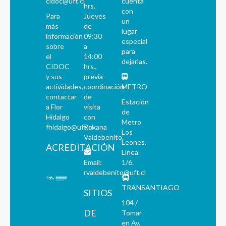
cidoc@uft.cl
cuenta
hrs.
con
Para
Jueves
un
más
de
lugar
información
09:30
especial
sobre
a
para
el
14:00
dejarlas.
CIDOC
hrs.,
y sus
previa
actividades,
coordinación
METRO
contactar
de
Estación
a Flor
visita
de
Hidalgo
con
Metro
fhidalgo@uft.cl
Roxana
Los
Valdebenito.
Leones.
ACREDITACIÓN
Línea
Email:
1/6.
rvaldebenito@uft.cl
TRANSANTIAGO
SITIOS
104 /
DE
Tomar
en Av.