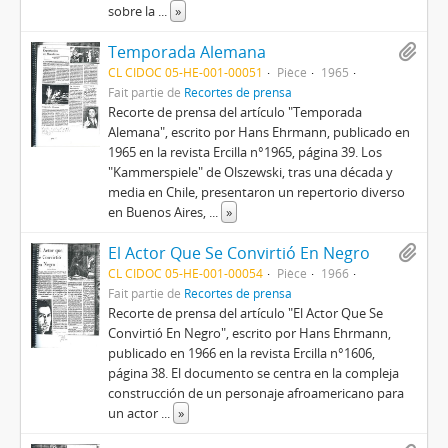
sobre la
...
»
Temporada Alemana
CL CIDOC 05-HE-001-00051
Pièce
1965
Fait partie de
Recortes de prensa
Recorte de prensa del artículo "Temporada
Alemana", escrito por Hans Ehrmann, publicado en
1965 en la revista Ercilla n°1965, página 39. Los
"Kammerspiele" de Olszewski, tras una década y
media en Chile, presentaron un repertorio diverso
en Buenos Aires,
...
»
El Actor Que Se Convirtió En Negro
CL CIDOC 05-HE-001-00054
Pièce
1966
Fait partie de
Recortes de prensa
Recorte de prensa del artículo "El Actor Que Se
Convirtió En Negro", escrito por Hans Ehrmann,
publicado en 1966 en la revista Ercilla n°1606,
página 38. El documento se centra en la compleja
construcción de un personaje afroamericano para
un actor
...
»