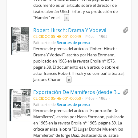
documento es un artículo sobre el director de
teatro alemán Ulrich Erfurt y su producción de
"Hamlet" en el
...
»
Robert Hirsch: Drama Y Vodevil
CL CIDOC 05-HE-001-00049
Pièce
1965
Fait partie de
Recortes de prensa
Recorte de prensa del artículo "Robert Hirsch:
Drama Y Vodevil", escrito por Hans Ehrmann,
publicado en 1965 en la revista Ercilla n°1575,
página 38. El documento es un artículo sobre el
actor francés Robert Hirsch y su compañía teatral,
Jacques Charon-
...
»
Exportación De Mamíferos (desde Buenos Aires)
CL CIDOC 05-HE-001-00050
Pièce
1965
Fait partie de
Recortes de prensa
Recorte de prensa del artículo "Exportación De
Mamíferos", escrito por Hans Ehrmann, publicado
en 1965 en la revista Ercilla n° 1965, página 39. La
crítica analiza la obra "El Lugar Donde Mueren los
Mamíferos" de Jorge Díaz, destacando su sátira