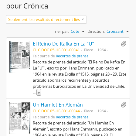
pour Crónica
Seulement les résultats directement liés
Trier par:
Cote
Direction:
Croissant
El Reino De Kafka En La “U”
CL CIDOC 05-HE-001-00041
Pièce
1964
Fait partie de
Recortes de prensa
Recorte de prensa del artículo "El Reino De Kafka En
La “U”", escrito por Hans Ehrmann, publicado en
1964 en la revista Ercilla n°1515, páginas 28 - 29. Este
artículo aborda los recurrentes y absurdos
problemas burocráticos en La Universidad de Chile,
...
»
Un Hamlet En Alemán
CL CIDOC 05-HE-001-00044
Pièce
1964
Fait partie de
Recortes de prensa
Recorte de prensa del artículo "Un Hamlet En
Alemán", escrito por Hans Ehrmann, publicado en
1964 en la revista Ercilla n°1518, página 29. El