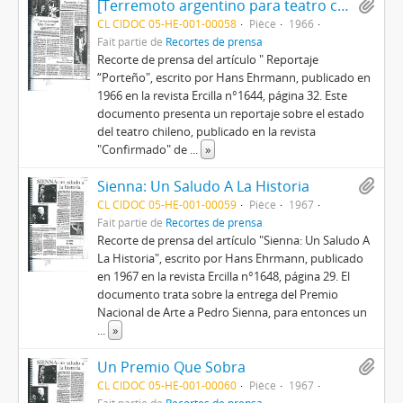
[Terremoto argentino para teatro chileno Reportaje “Porteño”]
CL CIDOC 05-HE-001-00058
Pièce
1966
Fait partie de
Recortes de prensa
Recorte de prensa del artículo " Reportaje
“Porteño", escrito por Hans Ehrmann, publicado en
1966 en la revista Ercilla n°1644, página 32. Este
documento presenta un reportaje sobre el estado
del teatro chileno, publicado en la revista
"Confirmado" de
...
»
Sienna: Un Saludo A La Historia
CL CIDOC 05-HE-001-00059
Pièce
1967
Fait partie de
Recortes de prensa
Recorte de prensa del artículo "Sienna: Un Saludo A
La Historia", escrito por Hans Ehrmann, publicado
en 1967 en la revista Ercilla n°1648, página 29. El
documento trata sobre la entrega del Premio
Nacional de Arte a Pedro Sienna, para entonces un
...
»
Un Premio Que Sobra
CL CIDOC 05-HE-001-00060
Pièce
1967