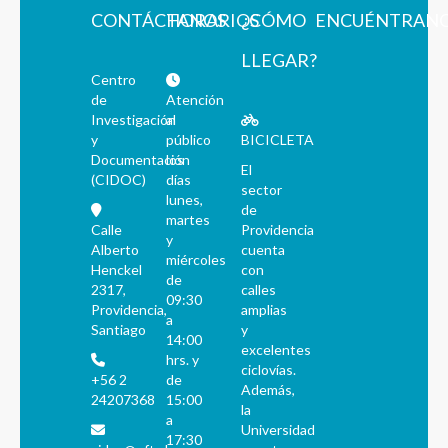
CONTÁCTANOS
HORARIOS
¿CÓMO
ENCUÉNTRAN
LLEGAR?
Centro
de
Atención
Investigación
al
y
público
BICICLETA
Documentación
los
El
(CIDOC)
días
sector
lunes,
de
martes
Calle
Providencia
y
Alberto
cuenta
miércoles
Henckel
con
de
2317,
calles
09:30
Providencia,
amplias
a
Santiago
y
14:00
excelentes
hrs. y
ciclovías.
+56 2
de
Además,
24207368
15:00
la
a
Universidad
17:30