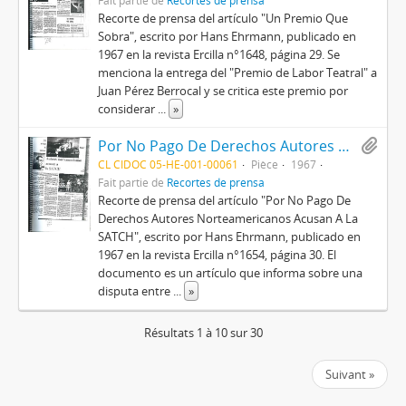
Fait partie de
Recortes de prensa
Recorte de prensa del artículo "Un Premio Que
Sobra", escrito por Hans Ehrmann, publicado en
1967 en la revista Ercilla n°1648, página 29. Se
menciona la entrega del "Premio de Labor Teatral" a
Juan Pérez Berrocal y se critica este premio por
considerar
...
»
Por No Pago De Derechos Autores Norteamericanos Acusan A La SATCH
CL CIDOC 05-HE-001-00061
Pièce
1967
Fait partie de
Recortes de prensa
Recorte de prensa del artículo "Por No Pago De
Derechos Autores Norteamericanos Acusan A La
SATCH", escrito por Hans Ehrmann, publicado en
1967 en la revista Ercilla n°1654, página 30. El
documento es un artículo que informa sobre una
disputa entre
...
»
Résultats 1 à 10 sur 30
Suivant »