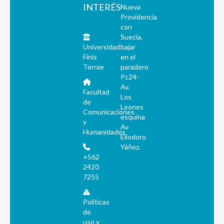
INTERÉS
Nueva
Providencia
con
Suecia,
Universidad
bajar
Finis
en el
Terrae
paradero
Pc24-
Av.
Facultad
Los
de
Leones
Comunicaciones
esquina
y
Av
Humanidades
Eliodoro
Yáñez.
+562
2420
7255
Políticas
de
uso y