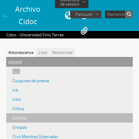
de session
Archivo
Parcourir
Cidoc
Cidoc - Universidad Finis Terrae
Arborescence
Liste
Rechercher
genre
...
Coupures de presse
crit
critic
Crítica
Crónica
Croquis
Cruz Martínez Esteruelas