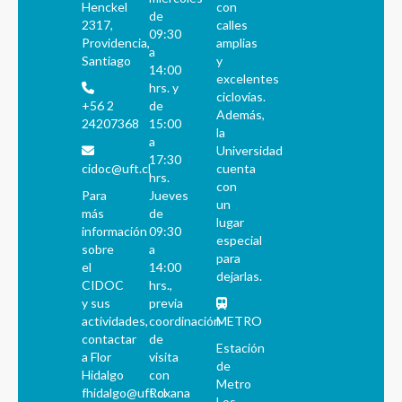
Henckel
con
de
2317,
calles
09:30
Providencia,
amplias
a
Santiago
y
14:00
excelentes
hrs. y
ciclovías.
+56 2
de
Además,
24207368
15:00
la
a
Universidad
17:30
cidoc@uft.cl
cuenta
hrs.
con
Para
Jueves
un
más
de
lugar
información
09:30
especial
sobre
a
para
el
14:00
dejarlas.
CIDOC
hrs.,
y sus
previa
actividades,
coordinación
METRO
contactar
de
Estación
a Flor
visita
de
Hidalgo
con
Metro
fhidalgo@uft.cl
Roxana
Los