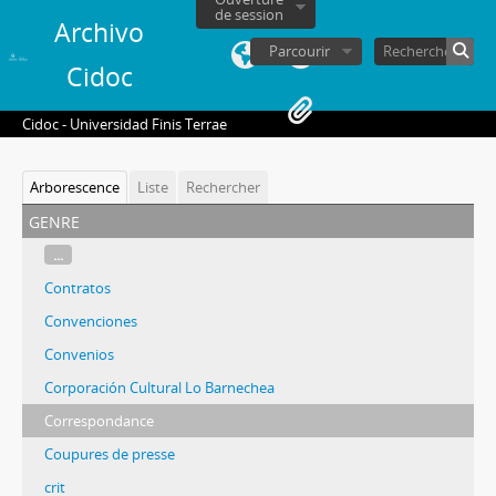
de session
Archivo
Parcourir
Cidoc
Cidoc - Universidad Finis Terrae
Arborescence
Liste
Rechercher
genre
...
Contratos
Convenciones
Convenios
Corporación Cultural Lo Barnechea
Correspondance
Coupures de presse
crit