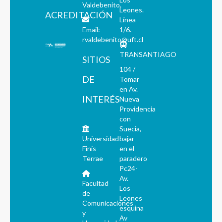
Valdebenito.
Leones.
ACREDITACIÓN
Línea
Email:
1/6.
rvaldebenito@uft.cl
TRANSANTIAGO
SITIOS
104 /
DE
Tomar
en Av.
INTERÉS
Nueva
Providencia
con
Suecia,
Universidad
bajar
Finis
en el
Terrae
paradero
Pc24-
Av.
Facultad
Los
de
Leones
Comunicaciones
esquina
y
Av