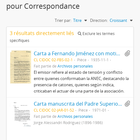
pour Correspondance
Trier par:
Titre
Direction:
Croissant
3 résultats directement liés
Exclure les termes
spécifiques
Carta a Fernando Jiménez con motivo de problematizar el estado de la ANEC
CL CIDOC 02-FBS-02-1
Pièce
1935-11-1
Fait partie de
Archivos personales
El emisor refiere al estado de tensión y conflicto
entre quienes conformaban la ANEC, destacando la
presencia de catones, quienes según indica,
criticaban el actuar de una parte de la asociación.
Carta manuscrita del Padre Superior de la fraternidad Capuccina de agradecimiento por los gastos realizados para el tratamiento médico de un miembro de la fraternidad
CL CIDOC 02-JAR-01-52
Pièce
1971-01
Fait partie de
Archivos personales
Jorge Alessandri Rodríguez (1896-1986)