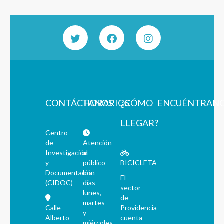
CONTÁCTANOS
HORARIOS
¿CÓMO
ENCUÉNTRAN
LLEGAR?
Centro
de
Atención
Investigación
al
y
público
BICICLETA
Documentación
los
El
(CIDOC)
días
sector
lunes,
de
martes
Calle
Providencia
y
Alberto
cuenta
miércoles