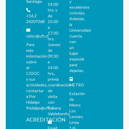
Santiago
y
14:00
excelentes
hrs. y
ciclovías.
+56 2
de
Además,
24207368
15:00
la
a
Universidad
17:30
cidoc@uft.cl
cuenta
hrs.
con
Para
Jueves
un
más
de
lugar
información
09:30
especial
sobre
a
para
el
14:00
dejarlas.
CIDOC
hrs.,
y sus
previa
actividades,
coordinación
METRO
contactar
de
Estación
a Flor
visita
de
Hidalgo
con
Metro
fhidalgo@uft.cl
Roxana
Los
Valdebenito.
Leones.
ACREDITACIÓN
Línea
Email:
1/6.