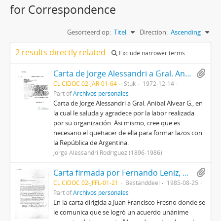
for Correspondence
Gesorteerd op:
Titel
Direction:
Ascending
2 results directly related
Exclude narrower terms
Carta de Jorge Alessandri a Gral. Anibal Alvear G.
CL CIDOC 02-JAR-01-64
Stuk
1972-12-14
Part of
Archivos personales
Carta de Jorge Alessandri a Gral. Anibal Alvear G., en
la cual le saluda y agradece por la labor realizada
por su organización. Asi mismo, cree que es
necesario el quehacer de ella para formar lazos con
la República de Argentina.
Jorge Alessandri Rodríguez (1896-1986)
Carta firmada por Fernando Leniz, Sergio Molina y José Zabala a Juan Francisco Fresno Larraín y un anexo con el documento definitivo del Acuerdo Nacional para la transición a la plena democracia
CL CIDOC 02-JFFL-01-21
Bestanddeel
1985-08-25
Part of
Archivos personales
En la carta dirigida a Juan Francisco Fresno donde se
le comunica que se logró un acuerdo unánime