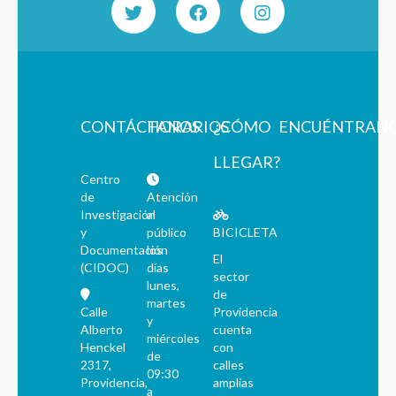
CONTÁCTANOS
HORARIOS
¿CÓMO
ENCUÉNTRAN
LLEGAR?
Centro
de
Atención
Investigación
al
y
público
BICICLETA
Documentación
los
El
(CIDOC)
días
sector
lunes,
de
martes
Calle
Providencia
y
Alberto
cuenta
miércoles
Henckel
con
de
2317,
calles
09:30
Providencia,
amplias
a