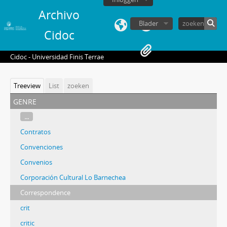
Archivo
Blader
Cidoc
Cidoc - Universidad Finis Terrae
Treeview
List
zoeken
genre
...
Contratos
Convenciones
Convenios
Corporación Cultural Lo Barnechea
Correspondence
crit
critic