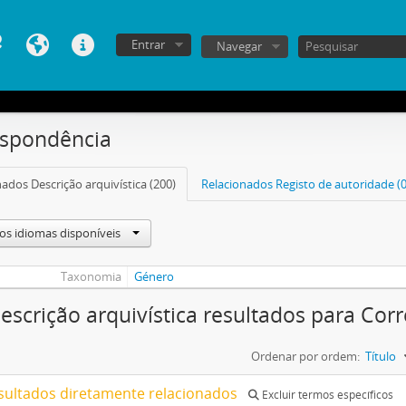
Entrar
Navegar
espondência
ados Descrição arquivística (200)
Relacionados Registo de autoridade (0
os idiomas disponíveis
Taxonomia
Género
escrição arquivística resultados para Co
Ordenar por ordem:
Título
sultados diretamente relacionados
Excluir termos específicos