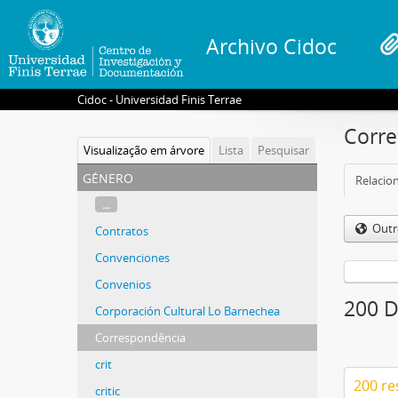
Archivo Cidoc
Cidoc - Universidad Finis Terrae
Corr
Visualização em árvore
Lista
Pesquisar
género
Relacion
...
Outr
Contratos
Convenciones
Convenios
200 D
Corporación Cultural Lo Barnechea
Correspondência
crit
200 re
critic