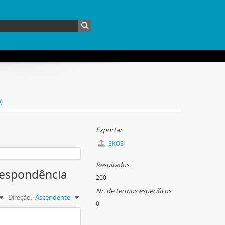
)
Exportar
SKOS
Resultados
rrespondência
200
Nr. de termos específicos
Direção:
Ascendente
0