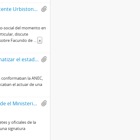
Carta mecanografiada de Gonzalo Izquierdo a Vicente Urbistondo con motivo de entregar un análisis de la situación social, histórica y política en Chile
rico-social del momento en
ticular, discute
e sobre Facundo de
...
»
Carta a Fernando Jiménez con motivo de problematizar el estado de la ANEC
es conformaban la ANEC,
icaban el actuar de una
Carta firmada a Francisco Bulnes Sanfuentes desde el Ministerio del Interior de Chile
tes y oficiales de la
 una signatura