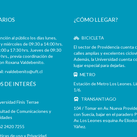
ARIOS
¿CÓMO LLEGAR?
ción al público los días lunes,
BICICLETA
y miércoles de 09:30 a 14:00 hrs.
El sector de Providencia cuenta 
:00 a 17:30 hrs. Jueves de 09:30
calles amplias y excelentes cicloví
 hrs., previa coordinación de
Además, la Universidad cuenta c
con Roxana Valdebenito.
lugar especial para dejarlas.
il:
rvaldebenito@uft.cl
METRO
OS DE INTERÉS
Estación de Metro Los Leones. L
1/6.
TRANSANTIAGO
versidad Finis Terrae
104 / Tomar en Av. Nueva Provid
ultad de Comunicaciones y
con Suecia, bajar en el paradero 
idades
Av. Los Leones esquina Av Eliodo
2 2420 7255
Yáñez.
íticas de uso y Privacidad