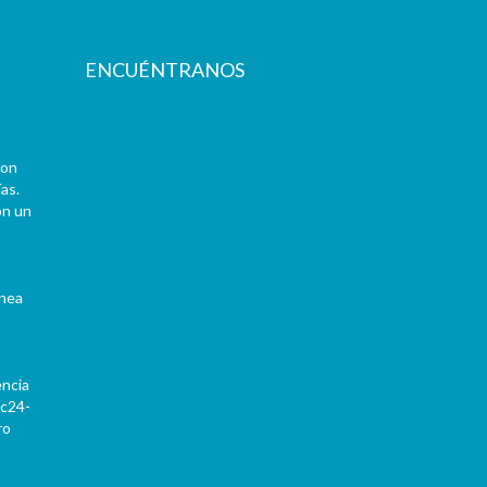
ENCUÉNTRANOS
con
as.
on un
ínea
encia
Pc24-
ro