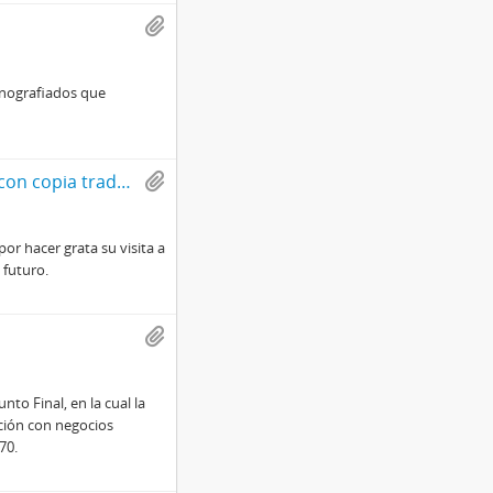
anografiados que
Carta firmada de Cyrus Eaton a Jorge Alessandri con copia traducida al español
por hacer grata su visita a
 futuro.
nto Final, en la cual la
ación con negocios
70.