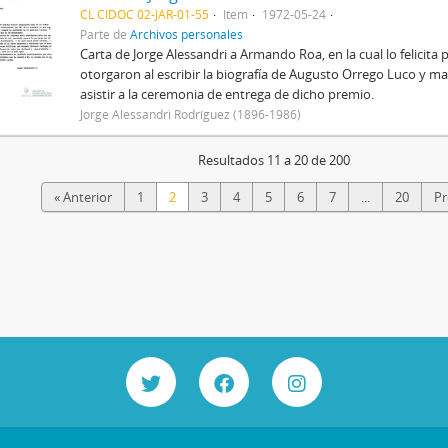
CL CIDOC 02-JAR-01-55
Item
1972-05-24
Parte de
Archivos personales
Carta de Jorge Alessandri a Armando Roa, en la cual lo felicita 
otorgaron al escribir la biografía de Augusto Orrego Luco y ma
asistir a la ceremonia de entrega de dicho premio.
Jorge Alessandri Rodríguez (1896-1986)
Resultados 11 a 20 de 200
« Anterior
1
2
3
4
5
6
7
...
20
Pr