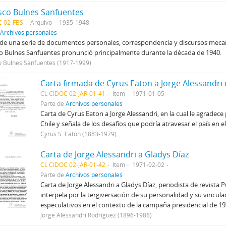
sco Bulnes Sanfuentes
C 02-FBS
Arquivo
1935-1948
Archivos personales
a de una serie de documentos personales, correspondencia y discursos mec
o Bulnes Sanfuentes pronunció principalmente durante la década de 1940.
o Bulnes Sanfuentes (1917-1999)
CL CIDOC 02-JAR-01-41
Item
1971-01-05
Parte de
Archivos personales
Carta de Cyrus Eaton a Jorge Alessandri, en la cual le agradece 
Chile y señala de los desafíos que podría atravesar el país en el
Cyrus S. Eaton (1883-1979)
Carta de Jorge Alessandri a Gladys Díaz
CL CIDOC 02-JAR-01-42
Item
1971-02-02
Parte de
Archivos personales
Carta de Jorge Alessandri a Gladys Díaz, periodista de revista Pu
interpela por la tergiversación de su personalidad y su vincul
especulativos en el contexto de la campaña presidencial de 19
Jorge Alessandri Rodríguez (1896-1986)