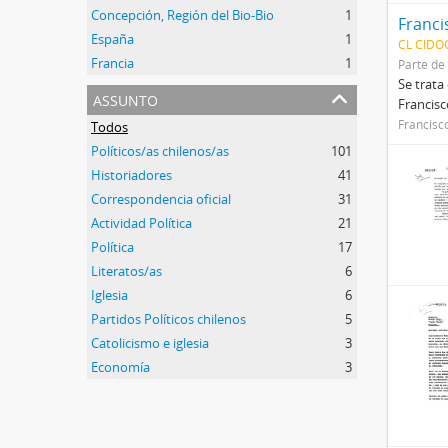
Concepción, Región del Bio-Bio
1
Franci
España
1
CL CIDO
Francia
1
Parte de
Se trat
assunto
Francisc
Francisc
Todos
Políticos/as chilenos/as
101
Historiadores
41
Correspondencia oficial
31
Actividad Política
21
Política
17
Literatos/as
6
Iglesia
6
Partidos Políticos chilenos
5
Catolicismo e iglesia
3
Economía
3