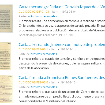
CL CIDOC 02-GIF-01-28
Item
1972-08-04
Parte de
Archivos personales
El emisor realiza una apreciación en torno a la realidad histó
Chile, aludiendo, a su vez, a aspectos de su vida privada. En par
problemas relativos a la publicación de un artículo de Vicent
Gonzalo Izquierdo Fernández (1932-1990)
CL CIDOC 02-FBS-02-1
Item
1935-11-1
Parte de
Archivos personales
El emisor refiere al estado de tensión y conflicto entre quien
destacando la presencia de catones, quienes según indica, crit
parte de la asociación.
CL CIDOC 02-FBS-02-6
Item
1948-09-10
Parte de
Archivos personales
El emisor refiere al traspaso de un sector del Centro de ex-cade
armada una parte de un predio fiscal. El documento presenta
correspondiente al Ministerio del Interior.