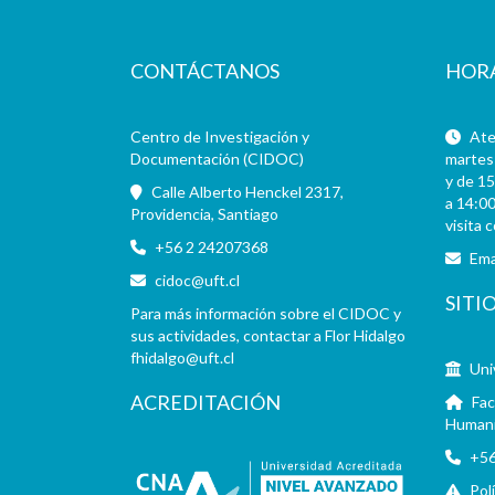
CONTÁCTANOS
HOR
Centro de Investigación y
Aten
Documentación (CIDOC)
martes 
y de 15
Calle Alberto Henckel 2317,
a 14:00
Providencia, Santiago
visita 
+56 2 24207368
Ema
cidoc@uft.cl
SITI
Para más información sobre el CIDOC y
sus actividades, contactar a Flor Hidalgo
fhidalgo@uft.cl
Uni
ACREDITACIÓN
Fac
Human
+56
Pol