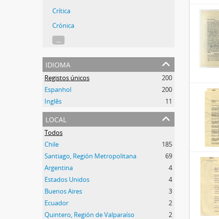
Crítica
Crónica
...
idioma
Registos únicos
200
Espanhol
200
Inglês
11
local
Todos
Chile
185
Santiago, Región Metropolitana
69
Argentina
4
Estados Unidos
4
Buenos Aires
3
Ecuador
2
Quintero, Región de Valparaíso
2