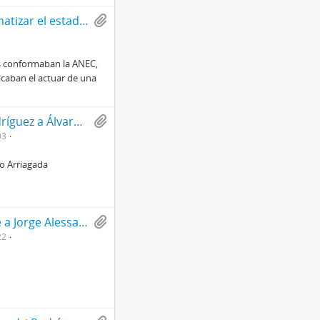
Carta a Fernando Jiménez con motivo de problematizar el estado de la ANEC
es conformaban la ANEC,
icaban el actuar de una
Carta de agradecimiento de Jorge Alessandri Rodríguez a Álvaro Arriagada Norambuena
03
ro Arriagada
Carta de agradecimiento de Luis Sánchez Latorre a Jorge Alessandri
22