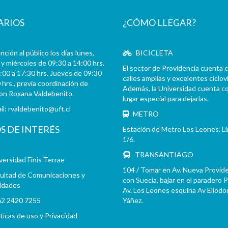
ARIOS
¿CÓMO LLEGAR?
ción al público los días lunes,
BICICLETA
y miércoles de 09:30 a 14:00 hrs.
El sector de Providencia cuenta 
:00 a 17:30 hrs. Jueves de 09:30
calles amplias y excelentes cicloví
 hrs., previa coordinación de
Además, la Universidad cuenta c
con Roxana Valdebenito.
lugar especial para dejarlas.
il:
rvaldebenito@uft.cl
METRO
OS DE INTERÉS
Estación de Metro Los Leones. L
1/6.
TRANSANTIAGO
versidad Finis Terrae
104 / Tomar en Av. Nueva Provid
ultad de Comunicaciones y
con Suecia, bajar en el paradero 
idades
Av. Los Leones esquina Av Eliodo
2 2420 7255
Yáñez.
íticas de uso y Privacidad