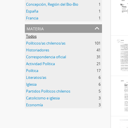
Concepción, Región del Bio-Bio
1
España
1
Francia
1
materia
Todos
Políticos/as chilenos/as
101
Historiadores
41
Correspondencia oficial
31
Actividad Política
21
Política
17
Literatos/as
6
Iglesia
6
Partidos Políticos chilenos
5
Catolicismo e iglesia
3
Economía
3