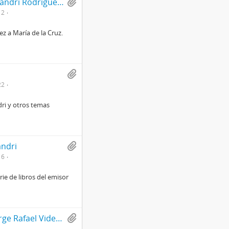
Carta de agradecimiento firmada por Jorge Alessandri Rodríguez a María de la Cruz
12
z a María de la Cruz.
22
ri y otros temas
andri
16
ie de libros del emisor
Carta de Augusto Pinochet al teniente general Jorge Rafael Videla, presidente de facto de la República Argentina