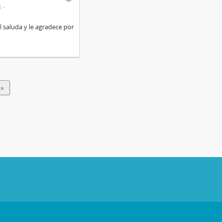
3
l saluda y le agradece por
 »