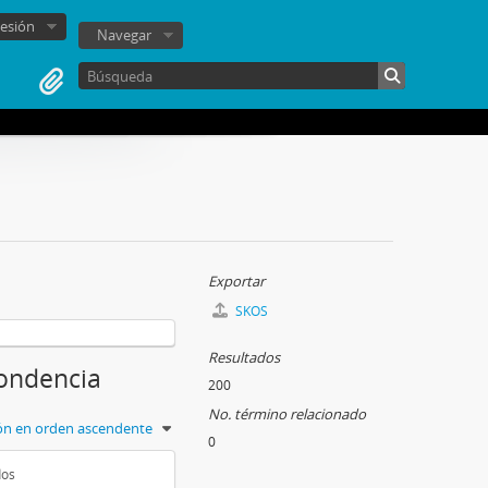
sesión
Navegar
Exportar
SKOS
Resultados
pondencia
200
No. término relacionado
ión en orden ascendente
0
dos