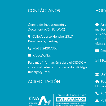
CONTÁCTANOS
HOR
Centro de Investigación y
Aten
Documentación (CIDOC)
martes 
y de 15
Calle Alberto Henckel 2317,
a 14:00
Providencia, Santiago
visita 
+56 2 24207368
Ema
cidoc@uft.cl
SITI
Para más información sobre el CIDOC y
sus actividades, contactar a Flor Hidalgo
fhidalgo@uft.cl
Uni
ACREDITACIÓN
Fac
Human
+56
Pol