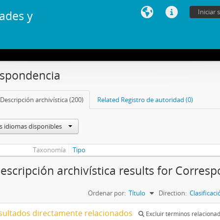
Iniciar 
ades y
espondencia
Descripción archivística (200)
Related Registro de autoridad (0)
s idiomas disponibles
Taxonomía
Tipo
escripción archivística results for Corres
Ordenar por:
Título
Direction:
Clasificac
sultados directamente relacionados
Excluir términos relaciona