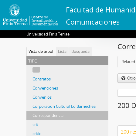
Facultad de Humanid
Comunicaciones
Universidad Finis Terrae
Corr
Vista de árbol
Lista
Búsqueda
tipo
Related 
...
Otro
Contratos
Convenciones
Convenios
200 D
Corporación Cultural Lo Barnechea
Correspondencia
crit
200 re
critic