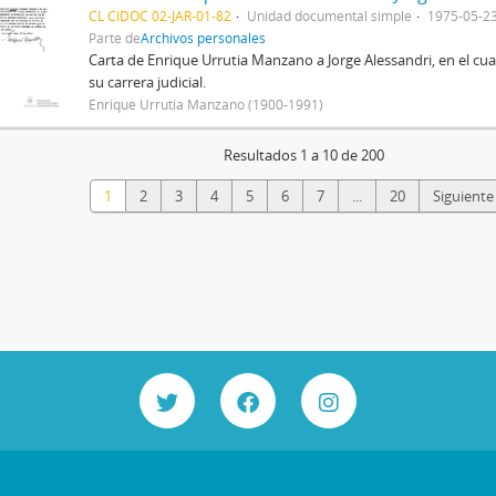
CL CIDOC 02-JAR-01-82
Unidad documental simple
1975-05-2
Parte de
Archivos personales
Carta de Enrique Urrutia Manzano a Jorge Alessandri, en el cua
su carrera judicial.
Enrique Urrutia Manzano (1900-1991)
Resultados 1 a 10 de 200
1
2
3
4
5
6
7
...
20
Siguiente