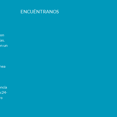
ENCUÉNTRANOS
con
as.
on un
ínea
encia
Pc24-
ro