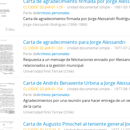
CL CIDOC 02-JAR-01-129
Unidad documental simple
1981-03-
Parte de
Archivos personales
Carta de agradecimiento firmada por Jorge Alessandri Rodrígue
Jorge Alessandri Rodríguez (1896-1986)
Carta de agradecimiento para Jorge Alessandri
CL CIDOC 02-JAR-01-103
Unidad documental simple
1977-07-
Parte de
Archivos personales
Respuesta a un mensaje de felicitaciones enviado por Alessand
relacionados a la gestión municipal.
Universidad Finis Terrae (Chile)
Carta de Andrés Benavente Urbina a Jorge Aless
CL CIDOC 02-JAR-01-104
Unidad documental simple
1977-08-
Parte de
Archivos personales
Agradecimientos por una reunión para hacer entrega de un ser
de la carta.
Universidad Finis Terrae (Chile)
CL CIDOC 02-SCS-01-3
Unidad documental simple
1977-12-07