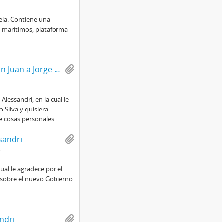
ela. Contiene una
s marítimos, plataforma
Carta de Carlos Herrera Nockel y Silvia Castillo San Juan a Jorge Alessandri
1
Alessandri, en la cual le
 Silva y quisiera
e cosas personales.
sandri
3
ual le agradece por el
 sobre el nuevo Gobierno
ndri