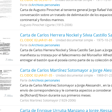
Parte de
Archivos personales
Carta de Augusto Pinochet al teniente general Jorge Rafael Vid
conversación sobre un tratado de delimitación de los espacio
continental y fondos marinos.
Augusto Pinochet Ugarte (1915-2006)
CL CIDOC 02-JAR-01-86
Unidad documental simple
1975-10-2
Parte de
Archivos personales
Carta de Carlos Herrera Nockel y Silvia Castillo San Juan a Jorge 
manifiesta su tristeza por el fallecimiento del Monseñor Alfredo
entregar el bastón que el poseía como parte de su colección d
Carta de Carlos Martínez Sotomayor a Jorge Ales
CL CIDOC 02-JAR-01-35
Unidad documental simple
1969-01-2
Parte de
Archivos personales
Carta de Carlos Martínez Sotomayor a Jorge Alessandri , en la c
envío de correspondencia y le comenta aspectos a considerar
de [Richard] Nixon durante sus primeros meses.
Carlos Martínez Sotomayor (1929-2006)
Carta de Enrique Urrutia Manzano a Jorge Alessa