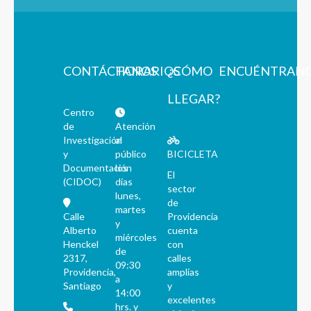
CONTÁCTANOS
HORARIOS
¿CÓMO
ENCUÉNTRAN
LLEGAR?
Centro
de
Atención
Investigación
al
y
público
BICICLETA
Documentación
los
El
(CIDOC)
días
sector
lunes,
de
martes
Calle
Providencia
y
Alberto
cuenta
miércoles
Henckel
con
de
2317,
calles
09:30
Providencia,
amplias
a
Santiago
y
14:00
excelentes
hrs. y