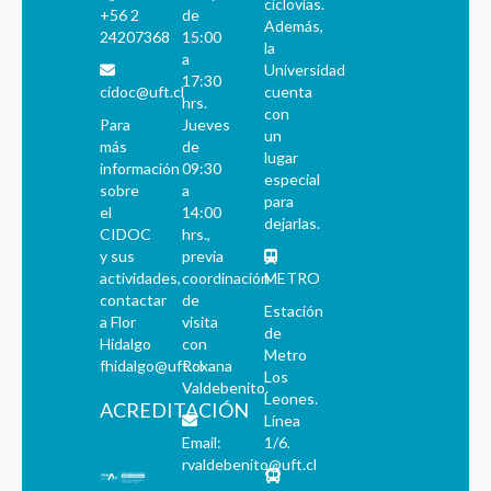
ciclovías.
+56 2
de
Además,
24207368
15:00
la
a
Universidad
17:30
cidoc@uft.cl
cuenta
hrs.
con
Para
Jueves
un
más
de
lugar
información
09:30
especial
sobre
a
para
el
14:00
dejarlas.
CIDOC
hrs.,
y sus
previa
actividades,
coordinación
METRO
contactar
de
Estación
a Flor
visita
de
Hidalgo
con
Metro
fhidalgo@uft.cl
Roxana
Los
Valdebenito.
Leones.
ACREDITACIÓN
Línea
Email:
1/6.
rvaldebenito@uft.cl