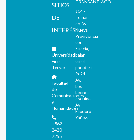
TRANSANTIAGO
SITIOS
104 /
DE
Tomar
en Av.
INTERÉS
Nueva
Providencia
con
Suecia,
Universidad
bajar
Finis
en el
Terrae
paradero
Pc24-
Av.
Facultad
Los
de
Leones
Comunicaciones
esquina
y
Av
Humanidades
Eliodoro
Yáñez.
+562
2420
7255