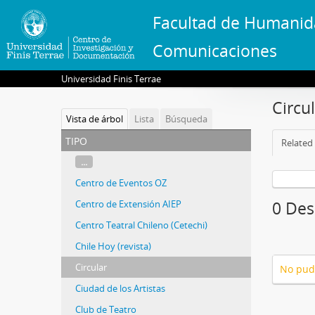
Facultad de Humanid
Comunicaciones
Universidad Finis Terrae
Circu
Vista de árbol
Lista
Búsqueda
tipo
Related 
...
Centro de Eventos OZ
Centro de Extensión AIEP
0 Desc
Centro Teatral Chileno (Cetechi)
Chile Hoy (revista)
Circular
No pud
Ciudad de los Artistas
Club de Teatro