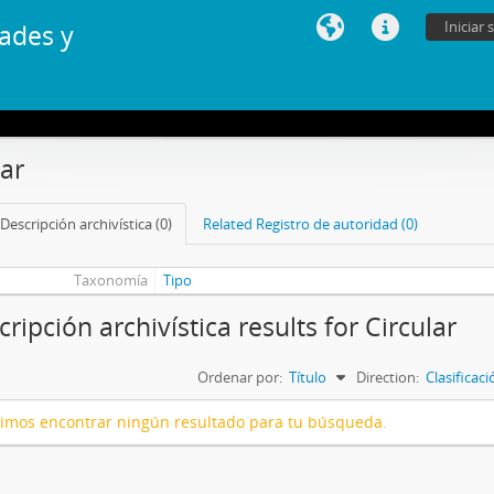
Iniciar 
ades y
lar
Descripción archivística (0)
Related Registro de autoridad (0)
Taxonomía
Tipo
ripción archivística results for Circular
Ordenar por:
Título
Direction:
Clasificac
imos encontrar ningún resultado para tu búsqueda.