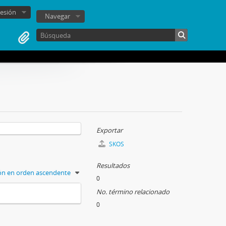
sesión
Navegar
Exportar
SKOS
Resultados
ión en orden ascendente
0
No. término relacionado
0