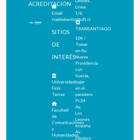
Leones.
ACREDITACIÓN
Línea
Email:
1/6.
rvaldebenito@uft.cl
TRANSANTIAGO
SITIOS
104 /
DE
Tomar
en Av.
INTERÉS
Nueva
Providencia
con
Suecia,
Universidad
bajar
Finis
en el
Terrae
paradero
Pc24-
Av.
Facultad
Los
de
Leones
Comunicaciones
esquina
y
Av
Humanidades
Eliodoro