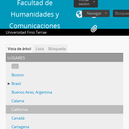
Facultad de
sesión
Humanidades y
Navegar
Comunicaciones
Universidad Finis Terrae
Vista de árbol
Lista
Búsqueda
lugares
...
Boston
Brasil
Buenos Aires, Argentina
Calama
California
Canadá
Cartagena