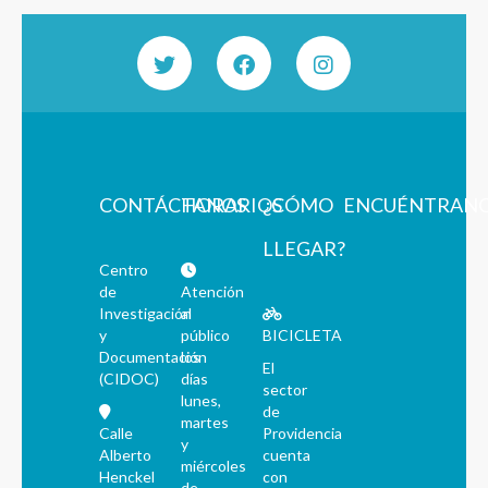
CONTÁCTANOS
HORARIOS
¿CÓMO
ENCUÉNTRAN
LLEGAR?
Centro
de
Atención
Investigación
al
y
público
BICICLETA
Documentación
los
El
(CIDOC)
días
sector
lunes,
de
martes
Calle
Providencia
y
Alberto
cuenta
miércoles
Henckel
con
de