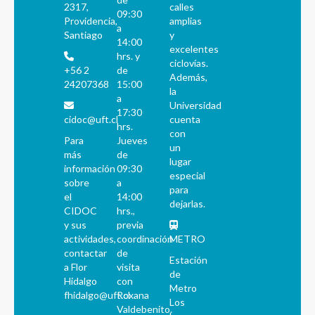
2317,
calles
09:30
Providencia,
amplias
a
Santiago
y
14:00
excelentes
hrs. y
ciclovías.
+56 2
de
Además,
24207368
15:00
la
a
Universidad
17:30
cidoc@uft.cl
cuenta
hrs.
con
Para
Jueves
un
más
de
lugar
información
09:30
especial
sobre
a
para
el
14:00
dejarlas.
CIDOC
hrs.,
y sus
previa
actividades,
coordinación
METRO
contactar
de
Estación
a Flor
visita
de
Hidalgo
con
Metro
fhidalgo@uft.cl
Roxana
Los
Valdebenito.