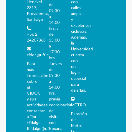
Henckel
con
de
2317,
calles
09:30
Providencia,
amplias
a
Santiago
y
14:00
excelentes
hrs. y
ciclovías.
+56 2
de
Además,
24207368
15:00
la
a
Universidad
17:30
cidoc@uft.cl
cuenta
hrs.
con
Para
Jueves
un
más
de
lugar
información
09:30
especial
sobre
a
para
el
14:00
dejarlas.
CIDOC
hrs.,
y sus
previa
actividades,
coordinación
METRO
contactar
de
Estación
a Flor
visita
de
Hidalgo
con
Metro
fhidalgo@uft.cl
Roxana
Los