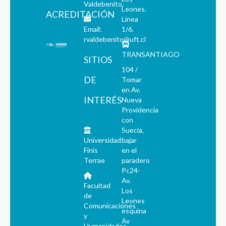
Valdebenito.
Leones.
ACREDITACIÓN
Línea
Email:
1/6.
rvaldebenito@uft.cl
TRANSANTIAGO
SITIOS
104 /
DE
Tomar
en Av.
INTERÉS
Nueva
Providencia
con
Suecia,
Universidad
bajar
Finis
en el
Terrae
paradero
Pc24-
Av.
Facultad
Los
de
Leones
Comunicaciones
esquina
y
Av
Humanidades