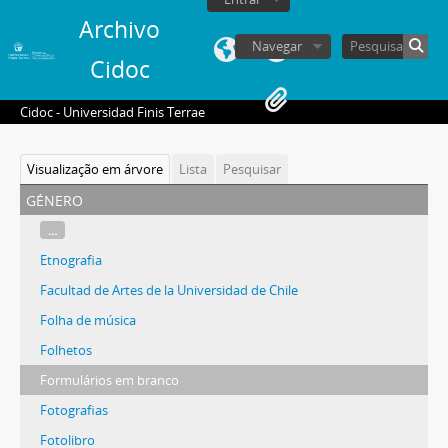
Archivo
Navegar
Cidoc
Cidoc - Universidad Finis Terrae
Visualização em árvore
Lista
Pesquisar
género
...
Etnografia
Facultad de Artes de la Universidad de Chile
Folha de música
Folhetos
Formulários em branco
Fotografias
Fotolibro