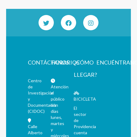
CONTÁCTANOS
HORARIOS
¿CÓMO
ENCUÉNTRAN
LLEGAR?
Centro
de
Atención
Investigación
al
y
público
BICICLETA
Documentación
los
El
(CIDOC)
días
sector
lunes,
de
martes
Calle
Providencia
y
Alberto
cuenta
miércoles