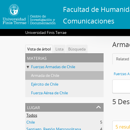
Facultad de Humanid
Comunicaciones
Universidad Finis Terrae
Armad
Vista de árbol
Lista
Búsqueda
materias
Related 
Fuerzas Armadas de Chile
Fuerzas A
Armada de Chile
Ejército de Chile
Fuerza Aérea de Chile
5 Des
lugar
Todos
Chile
5
5 resu
Santiago, Región Metropolitana
4