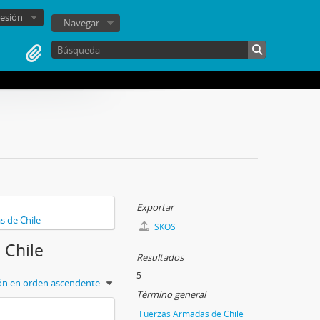
sesión
Navegar
Exportar
s de Chile
SKOS
 Chile
Resultados
5
ión en orden ascendente
Término general
Fuerzas Armadas de Chile