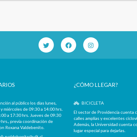
ARIOS
¿CÓMO LLEGAR?
ción al público los días lunes,
BICICLETA
y miércoles de 09:30 a 14:00 hrs.
El sector de Providencia cuenta 
:00 a 17:30 hrs. Jueves de 09:30
calles amplias y excelentes cicloví
 hrs., previa coordinación de
Además, la Universidad cuenta c
con Roxana Valdebenito.
lugar especial para dejarlas.
il:
rvaldebenito@uft.cl