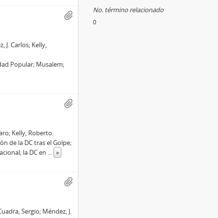
No. término relacionado
0
J. Carlos; Kelly,
dad Popular; Musalem;
aro; Kelly, Roberto.
n de la DC tras el Golpe;
acional; la DC en
...
»
Cuadra, Sergio; Méndez, J.