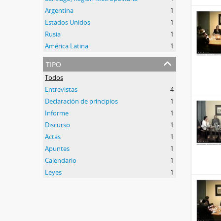
Argentina
1
Estados Unidos
1
Rusia
1
América Latina
1
tipo
Todos
Entrevistas
4
Declaración de principios
1
Informe
1
Discurso
1
Actas
1
Apuntes
1
Calendario
1
Leyes
1