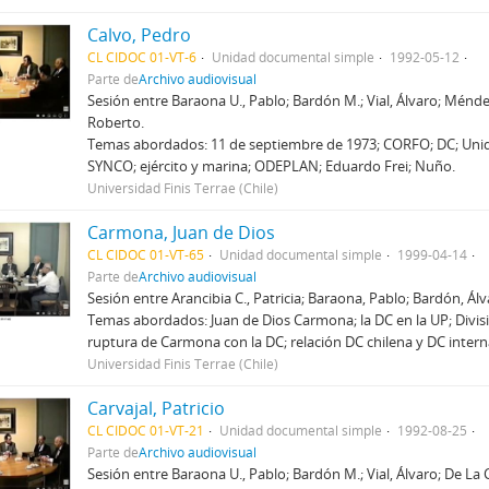
Calvo, Pedro
CL CIDOC 01-VT-6
Unidad documental simple
1992-05-12
Parte de
Archivo audiovisual
Sesión entre Baraona U., Pablo; Bardón M.; Vial, Álvaro; Méndez, 
Roberto.
Temas abordados: 11 de septiembre de 1973; CORFO; DC; Uni
SYNCO; ejército y marina; ODEPLAN; Eduardo Frei; Nuño.
Universidad Finis Terrae (Chile)
Carmona, Juan de Dios
CL CIDOC 01-VT-65
Unidad documental simple
1999-04-14
Parte de
Archivo audiovisual
Sesión entre Arancibia C., Patricia; Baraona, Pablo; Bardón, Álv
Temas abordados: Juan de Dios Carmona; la DC en la UP; Divisió
ruptura de Carmona con la DC; relación DC chilena y DC intern
Universidad Finis Terrae (Chile)
Carvajal, Patricio
CL CIDOC 01-VT-21
Unidad documental simple
1992-08-25
Parte de
Archivo audiovisual
Sesión entre Baraona U., Pablo; Bardón M.; Vial, Álvaro; De La 