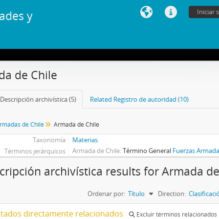
Iniciar 
ades y
a de Chile
Descripción archivística (5)
Related Registro de autoridad (10)
rmadas de Chile
Armada de Chile
Taxonomía
Materias
Armada de Chile
Término General
Fuerzas Armada
Términos jerárquicos
cripción archivística results for Armada de
Ordenar por:
Título
Direction:
Clasificac
ltados directamente relacionados
Excluir términos relacionados