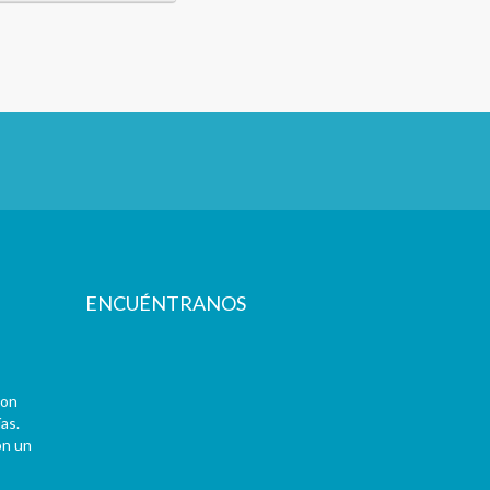
ENCUÉNTRANOS
con
as.
on un