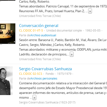
Carlos; Kelly, Roberto.
Temas abordados: Patricio Carvajal; 11 de septiembre de 1973;
Reuniones FF.AA.; Prats; Ismael Huerta; Plan Z;
...
»
Universidad Finis Terrae (Chile)
Conversación general
CL CIDOC 01-VT-5
Unidad documental simple
1992-05-05
Parte de
Archivo audiovisual
Sesión entre: Baraona U., Pablo; Bardón M.; Vial, Álvaro; De La
Castro, Sergio; Méndez, J.Carlos; Kelly, Roberto.
Temas abordados: militares y economía; ODEPLAN; junta militar;
Ladrillo; declaración de principios;
...
»
Universidad Finis Terrae (Chile)
Sergio Covarrubias Sanhueza
CL CIDOC 02-SCS
Fondo
1975/1979
Parte de
Archivos personales
Contiene documentación relativa a la interacción del General 
desempeñó como Jefe de Estado Mayor Presidencial desde 1974
aparecen informes de reuniones, artículos de prensa, cartas y
mismo
...
»
Sergio Covarrubias Sanhueza (1923-2017)