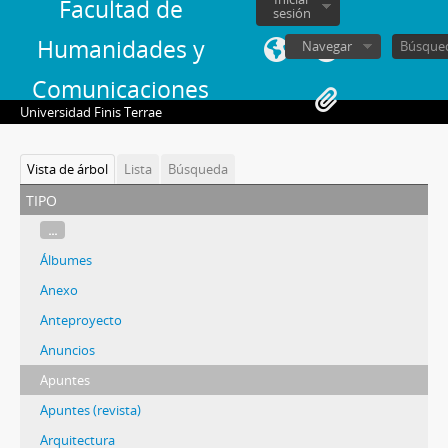
Facultad de
sesión
Humanidades y
Navegar
Comunicaciones
Universidad Finis Terrae
Vista de árbol
Lista
Búsqueda
tipo
...
Álbumes
Anexo
Anteproyecto
Anuncios
Apuntes
Apuntes (revista)
Arquitectura