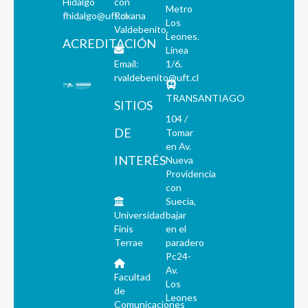
Hidalgo
con
Metro
fhidalgo@uft.cl
Roxana
Los
Valdebenito.
Leones.
ACREDITACIÓN
Línea
Email:
1/6.
rvaldebenito@uft.cl
TRANSANTIAGO
SITIOS
104 /
DE
Tomar
en Av.
INTERÉS
Nueva
Providencia
con
Suecia,
Universidad
bajar
Finis
en el
Terrae
paradero
Pc24-
Av.
Facultad
Los
de
Leones
Comunicaciones