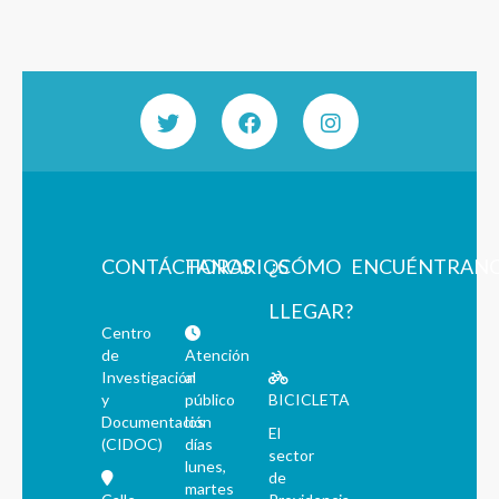
CONTÁCTANOS
HORARIOS
¿CÓMO
ENCUÉNTRAN
LLEGAR?
Centro
de
Atención
Investigación
al
y
público
BICICLETA
Documentación
los
El
(CIDOC)
días
sector
lunes,
de
martes