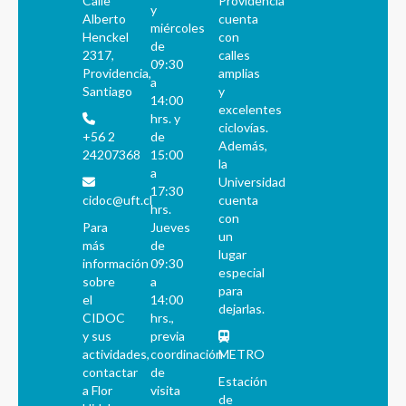
Calle
Providencia
y
Alberto
cuenta
miércoles
Henckel
con
de
2317,
calles
09:30
Providencia,
amplias
a
Santiago
y
14:00
excelentes
hrs. y
ciclovías.
+56 2
de
Además,
24207368
15:00
la
a
Universidad
17:30
cidoc@uft.cl
cuenta
hrs.
con
Para
Jueves
un
más
de
lugar
información
09:30
especial
sobre
a
para
el
14:00
dejarlas.
CIDOC
hrs.,
y sus
previa
actividades,
coordinación
METRO
contactar
de
Estación
a Flor
visita
de