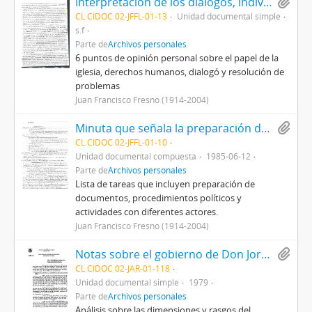
Interpretación de los diálogos, individuales y confidenciales
CL CIDOC 02-JFFL-01-13
Unidad documental simple
s.f
Parte de
Archivos personales
6 puntos de opinión personal sobre el papel de la
iglesia, derechos humanos, dialogó y resolución de
problemas
Juan Francisco Fresno (1914-2004)
Minuta que señala la preparación de insumos, acuerdos en materia política y económica, y consensos para la elaboración de un documento base para el acuerdo
CL CIDOC 02-JFFL-01-10
Unidad documental compuesta
1985-06-12
Parte de
Archivos personales
Lista de tareas que incluyen preparación de
documentos, procedimientos políticos y
actividades con diferentes actores.
Juan Francisco Fresno (1914-2004)
Notas sobre el gobierno de Don Jorge Alessandri Rodríguez
CL CIDOC 02-JAR-01-118
Unidad documental simple
1979
Parte de
Archivos personales
Análisis sobre las dimensiones y rasgos del