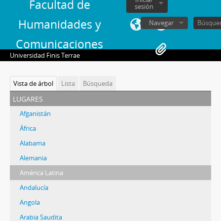
Facultad de
sesión
Humanidades y
Navegar
Comunicaciones
Universidad Finis Terrae
Vista de árbol
Lista
Búsqueda
lugares
Afganistán
África
Alabama
Alemania
América Latina
Andalucía
Angola
Arabia Saudita