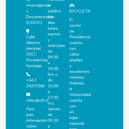
Investigación
al
y
público
BICICLETA
Documentación
los
El
(CIDOC)
días
sector
lunes,
de
martes
Calle
Providencia
y
Alberto
cuenta
miércoles
Henckel
con
de
2317,
calles
09:30
Providencia,
amplias
a
Santiago
y
14:00
excelentes
hrs. y
ciclovías.
+56 2
de
Además,
24207368
15:00
la
a
Universidad
17:30
cidoc@uft.cl
cuenta
hrs.
con
Para
Jueves
un
más
de
lugar
información
09:30
especial
sobre
a
para