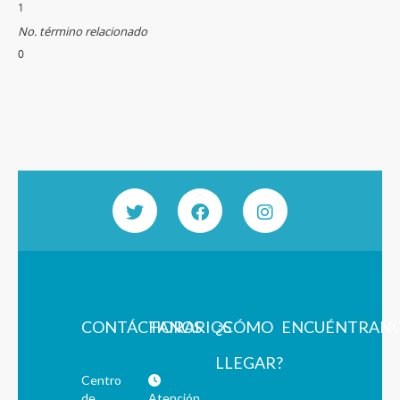
1
No. término relacionado
0
CONTÁCTANOS
HORARIOS
¿CÓMO
ENCUÉNTRAN
LLEGAR?
Centro
de
Atención