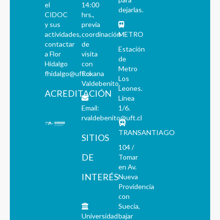
el
14:00
dejarlas.
CIDOC
hrs.,
y sus
previa
actividades,
coordinación
METRO
contactar
de
Estación
a Flor
visita
de
Hidalgo
con
Metro
fhidalgo@uft.cl
Roxana
Los
Valdebenito.
Leones.
ACREDITACIÓN
Línea
Email:
1/6.
rvaldebenito@uft.cl
TRANSANTIAGO
SITIOS
104 /
DE
Tomar
en Av.
INTERÉS
Nueva
Providencia
con
Suecia,
Universidad
bajar