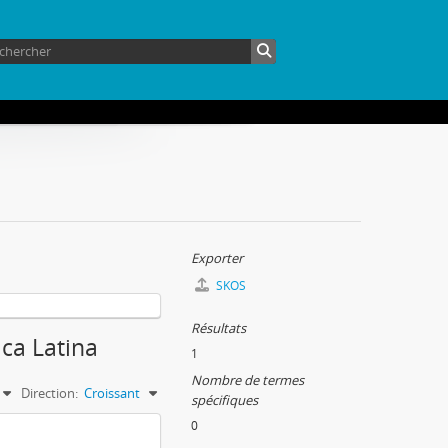
Exporter
SKOS
Résultats
ica Latina
1
Nombre de termes
Direction:
Croissant
spécifiques
0