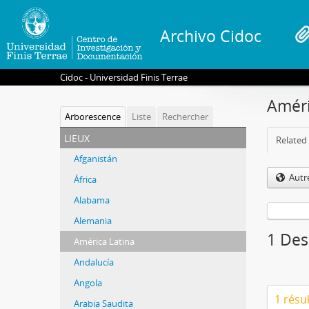
Archivo Cidoc
Cidoc - Universidad Finis Terrae
Améri
Arborescence
Liste
Rechercher
lieux
Related 
Afganistán
Autr
África
Alabama
Alemania
1 Des
América Latina
Andalucía
Angola
1 résu
Arabia Saudita