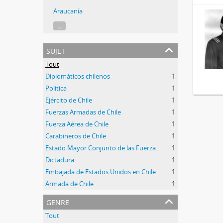
Araucanía
...
sujet
Tout
Diplomáticos chilenos
1
Política
1
Ejército de Chile
1
Fuerzas Armadas de Chile
1
Fuerza Aérea de Chile
1
Carabineros de Chile
1
Estado Mayor Conjunto de las Fuerzas Armadas de Chile
1
Dictadura
1
Embajada de Estados Unidos en Chile
1
Armada de Chile
1
genre
Tout