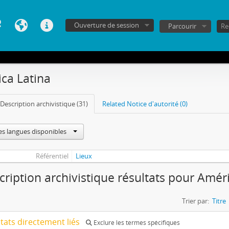
Ouverture de session
Parcourir
ca Latina
Description archivistique (31)
Related Notice d'autorité (0)
es langues disponibles
Référentiel
Lieux
cription archivistique résultats pour Amér
Trier par:
Titre
ltats directement liés
Exclure les termes spécifiques