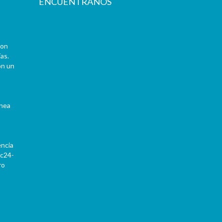
ENCUÉNTRANOS
con
as.
on un
ínea
encia
Pc24-
ro