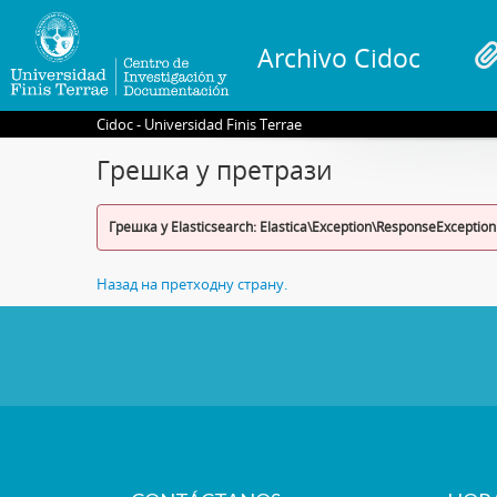
Archivo Cidoc
Cidoc - Universidad Finis Terrae
Грешка у претрази
Грешка у Elasticsearch: Elastica\Exception\ResponseException
Назад на претходну страну.