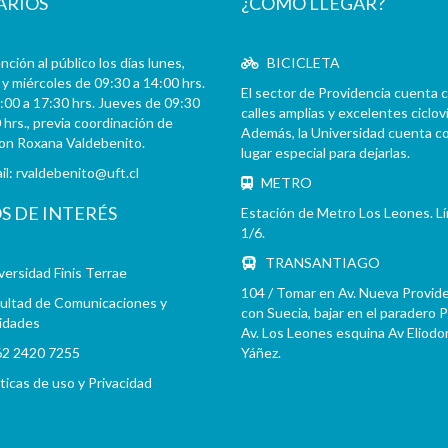
ARIOS
¿CÓMO LLEGAR?
ción al público los días lunes,
BICICLETA
y miércoles de 09:30 a 14:00 hrs.
El sector de Providencia cuenta 
:00 a 17:30 hrs. Jueves de 09:30
calles amplias y excelentes cicloví
 hrs., previa coordinación de
Además, la Universidad cuenta c
con Roxana Valdebenito.
lugar especial para dejarlas.
il:
rvaldebenito@uft.cl
METRO
OS DE INTERÉS
Estación de Metro Los Leones. L
1/6.
TRANSANTIAGO
versidad Finis Terrae
104 / Tomar en Av. Nueva Provid
ultad de Comunicaciones y
con Suecia, bajar en el paradero 
idades
Av. Los Leones esquina Av Eliodo
2 2420 7255
Yáñez.
íticas de uso y Privacidad