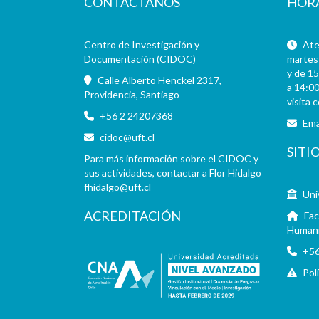
CONTÁCTANOS
HOR
Centro de Investigación y
Aten
Documentación (CIDOC)
martes 
y de 15
Calle Alberto Henckel 2317,
a 14:00
Providencia, Santiago
visita 
+56 2 24207368
Ema
cidoc@uft.cl
SITI
Para más información sobre el CIDOC y
sus actividades, contactar a Flor Hidalgo
fhidalgo@uft.cl
Uni
ACREDITACIÓN
Fac
Human
+56
Pol