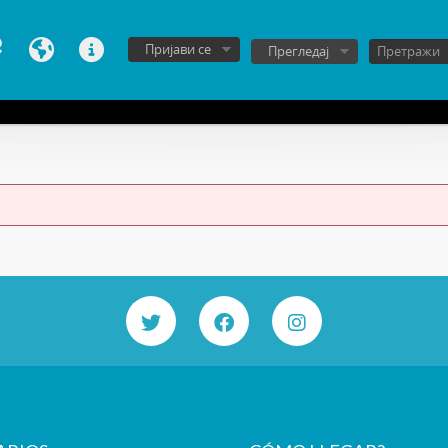
Пријави се
Прегледај