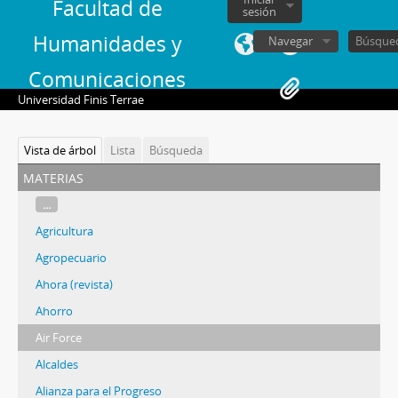
Facultad de
sesión
Humanidades y
Navegar
Comunicaciones
Universidad Finis Terrae
Vista de árbol
Lista
Búsqueda
materias
...
Agricultura
Agropecuario
Ahora (revista)
Ahorro
Air Force
Alcaldes
Alianza para el Progreso