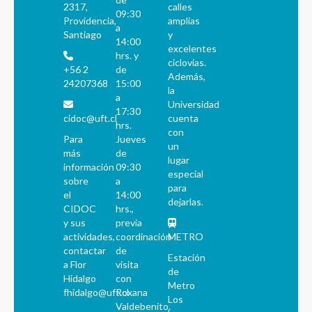
2317,
calles
09:30
Providencia,
amplias
a
Santiago
y
14:00
excelentes
hrs. y
ciclovías.
+56 2
de
Además,
24207368
15:00
la
a
Universidad
17:30
cidoc@uft.cl
cuenta
hrs.
con
Para
Jueves
un
más
de
lugar
información
09:30
especial
sobre
a
para
el
14:00
dejarlas.
CIDOC
hrs.,
y sus
previa
actividades,
coordinación
METRO
contactar
de
Estación
a Flor
visita
de
Hidalgo
con
Metro
fhidalgo@uft.cl
Roxana
Los
Valdebenito.