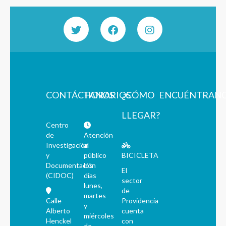
CONTÁCTANOS
HORARIOS
¿CÓMO
ENCUÉNTRAN
LLEGAR?
Centro
de
Atención
Investigación
al
y
público
BICICLETA
Documentación
los
El
(CIDOC)
días
sector
lunes,
de
martes
Calle
Providencia
y
Alberto
cuenta
miércoles
Henckel
con
de