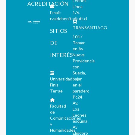
Leones.
ACREDITACIÓN
Línea
Email:
1/6.
rvaldebenito@uft.cl
TRANSANTIAGO
SITIOS
104 /
DE
Tomar
en Av.
INTERÉS
Nueva
Providencia
con
Suecia,
Universidad
bajar
Finis
en el
Terrae
paradero
Pc24-
Av.
Facultad
Los
de
Leones
Comunicaciones
esquina
y
Av
Humanidades
Eliodoro