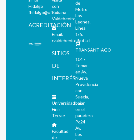
de
Hidalgo
con
Metro
fhidalgo@uft.cl
Roxana
Los
Valdebenito.
Leones.
ACREDITACIÓN
Línea
Email:
1/6.
rvaldebenito@uft.cl
TRANSANTIAGO
SITIOS
104 /
DE
Tomar
en Av.
INTERÉS
Nueva
Providencia
con
Suecia,
Universidad
bajar
Finis
en el
Terrae
paradero
Pc24-
Av.
Facultad
Los
de