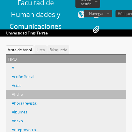
Facultad de
sesión
Humanidades y
Navegar
Comunicaciones
Universidad Finis Terrae
Vista de árbol
Lista
Búsqueda
tipo
A
Acción Social
Actas
Afiche
Ahora (revista)
Álbumes
Anexo
Anteproyecto