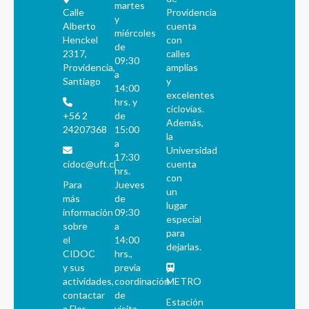
martes
Calle
Providencia
y
Alberto
cuenta
miércoles
Henckel
con
de
2317,
calles
09:30
Providencia,
amplias
a
Santiago
y
14:00
excelentes
hrs. y
ciclovías.
+56 2
de
Además,
24207368
15:00
la
a
Universidad
17:30
cidoc@uft.cl
cuenta
hrs.
con
Para
Jueves
un
más
de
lugar
información
09:30
especial
sobre
a
para
el
14:00
dejarlas.
CIDOC
hrs.,
y sus
previa
actividades,
coordinación
METRO
contactar
de
Estación
a Flor
visita