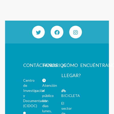
CONTÁCTANOS
HORARIOS
¿CÓMO
ENCUÉNTRAN
LLEGAR?
Centro
de
Atención
Investigación
al
y
público
BICICLETA
Documentación
los
El
(CIDOC)
días
sector
lunes,
de