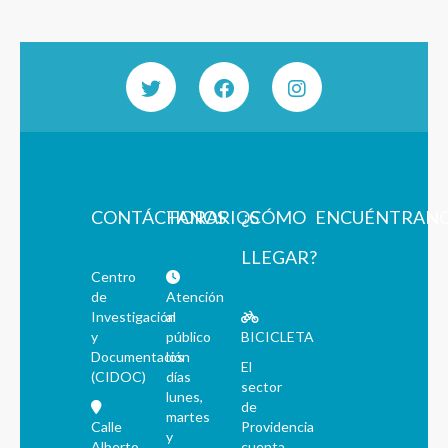
CONTÁCTANOS
HORARIOS
¿CÓMO
ENCUÉNTRAN
LLEGAR?
Centro
de
Atención
Investigación
al
y
público
BICICLETA
Documentación
los
El
(CIDOC)
días
sector
lunes,
de
martes
Calle
Providencia
y
Alberto
cuenta