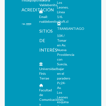
fhidalgo@uft.cl
Roxana
Los
Valdebenito.
Leones.
ACREDITACIÓN
Línea
Email:
1/6.
rvaldebenito@uft.cl
TRANSANTIAGO
SITIOS
104 /
DE
Tomar
en Av.
INTERÉS
Nueva
Providencia
con
Suecia,
Universidad
bajar
Finis
en el
Terrae
paradero
Pc24-
Av.
Facultad
Los
de
Leones
Comunicaciones
esquina
y