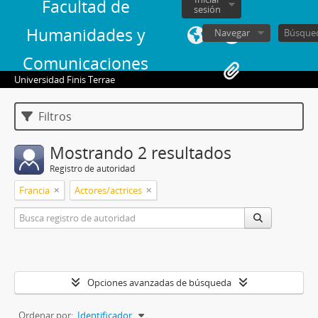
Facultad de
sesión
Humanidades y
Navegar
Comunicaciones
Universidad Finis Terrae
Filtros
Mostrando 2 resultados
Registro de autoridad
Francia
Actores/actrices
Opciones avanzadas de búsqueda
Ordenar por:
Identificador