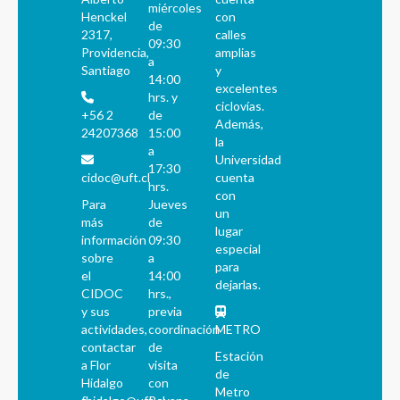
miércoles
Henckel
con
de
2317,
calles
09:30
Providencia,
amplias
a
Santiago
y
14:00
excelentes
hrs. y
ciclovías.
+56 2
de
Además,
24207368
15:00
la
a
Universidad
17:30
cidoc@uft.cl
cuenta
hrs.
con
Para
Jueves
un
más
de
lugar
información
09:30
especial
sobre
a
para
el
14:00
dejarlas.
CIDOC
hrs.,
y sus
previa
actividades,
coordinación
METRO
contactar
de
Estación
a Flor
visita
de
Hidalgo
con
Metro