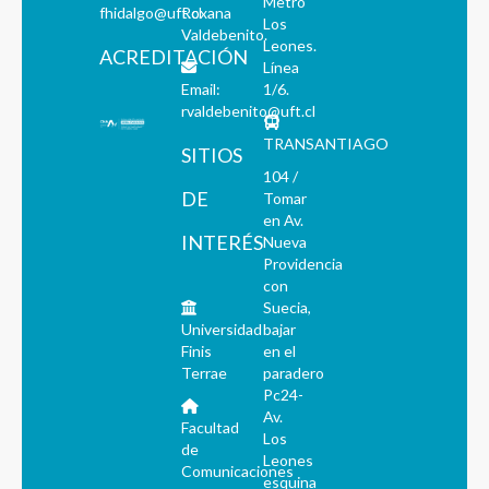
Metro
fhidalgo@uft.cl
Roxana
Los
Valdebenito.
Leones.
ACREDITACIÓN
Línea
Email:
1/6.
rvaldebenito@uft.cl
TRANSANTIAGO
SITIOS
104 /
DE
Tomar
en Av.
INTERÉS
Nueva
Providencia
con
Suecia,
Universidad
bajar
Finis
en el
Terrae
paradero
Pc24-
Av.
Facultad
Los
de
Leones
Comunicaciones
esquina