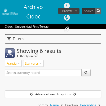
Archivo
Browse
Cidoc
Cidoc - Universidad Finis Terrae
Filters
Showing 6 results
Authority record
Francia
Escritores
Advanced search options
Sort by:
Name
Direction:
Descending