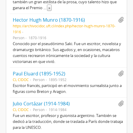
también un gran estilista de la prosa, cuyo talento hizo que
ganara el Premio
...
»
Hector Hugh Munro (1870-1916)
https://archivocidoc.uft.cl/index.php/hector-hugh-munro-1870-
1916
Person
1870-1916
Conocido por el pseudónimo Saki. Fue un escritor, novelista y
dramaturgo británico. Sus agudos y, en ocasiones, macabros
cuentos recrearon irónicamente la sociedad y la cultura
victorianas en que vivió.
Paul Eluard (1895-1952)
CL CIDOC
Person
1895-1952
Escritor francés, participó en el movimiento surrealista junto a
figuras como Breton y Aragon.
Julio Cortázar (1914-1984)
CL CIDOC
Person
1914-1984
Fue un escritor, profesor y guionista argentino. También se
dedicó a la traducción, donde se traslada a París donde trabaja
para la UNESCO.