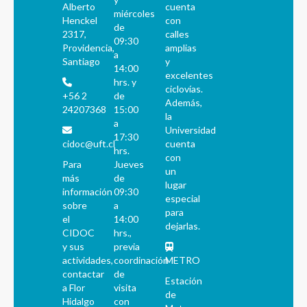
Alberto
cuenta
miércoles
Henckel
con
de
2317,
calles
09:30
Providencia,
amplias
a
Santiago
y
14:00
excelentes
hrs. y
ciclovías.
+56 2
de
Además,
24207368
15:00
la
a
Universidad
17:30
cidoc@uft.cl
cuenta
hrs.
con
Para
Jueves
un
más
de
lugar
información
09:30
especial
sobre
a
para
el
14:00
dejarlas.
CIDOC
hrs.,
y sus
previa
actividades,
coordinación
METRO
contactar
de
Estación
a Flor
visita
de
Hidalgo
con