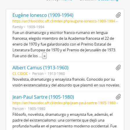
Eugène Ionesco (1909-1994)
https://archivocidoc.uft.cl/index.php/eugene-ionesco-1909-1994
Family
1909-1994
Fue un dramaturgo y escritor franco-rumano en lengua
francesa, elegido miembro de la Academia francesa el 22 de
enero de 1970 y fue galardonado con el Premio Estatal de
Literatura Europea de 1970 y el Premio de Jerusalén de 1973.
Fue uno de los
...
»
Albert Camus (1913-1960)
CL CIDOC
Person
1913-1960
Novelista, dramaturgo y ensayista francés. Conocido por su
visión existencialista y del absurdo que plasmó en sus novelas.
Jean-Paul Sartre (1905-1980)
https://archivocidoc.uft.cl/index.php/jean-paul-sartre-1905-1980
Person
1905-1980
Filósofo, novelista, dramaturgo y ensayista fue, además, el
padre del existencialismo: una corriente que dejó una
profunda huella en el pensamiento moderno occidental. Fue