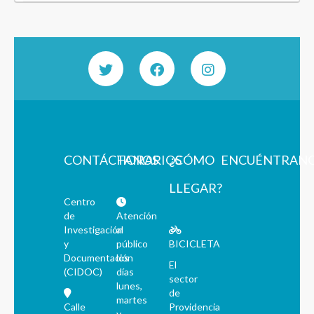
CONTÁCTANOS
HORARIOS
¿CÓMO
ENCUÉNTRAN
LLEGAR?
Centro
de
Atención
Investigación
al
y
público
BICICLETA
Documentación
los
El
(CIDOC)
días
sector
lunes,
de
martes
Calle
Providencia
y