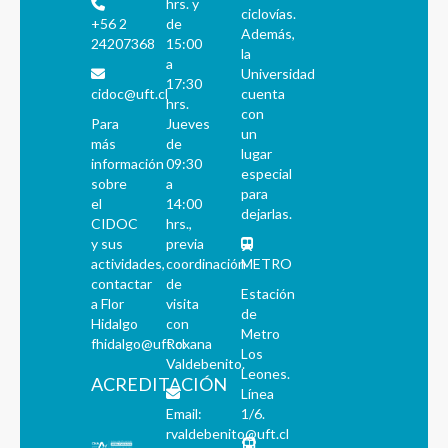
hrs. y
ciclovías.
+56 2
de
Además,
24207368
15:00
la
a
Universidad
17:30
cidoc@uft.cl
cuenta
hrs.
con
Para
Jueves
un
más
de
lugar
información
09:30
especial
sobre
a
para
el
14:00
dejarlas.
CIDOC
hrs.,
y sus
previa
actividades,
coordinación
METRO
contactar
de
Estación
a Flor
visita
de
Hidalgo
con
Metro
fhidalgo@uft.cl
Roxana
Los
Valdebenito.
Leones.
ACREDITACIÓN
Línea
Email:
1/6.
rvaldebenito@uft.cl