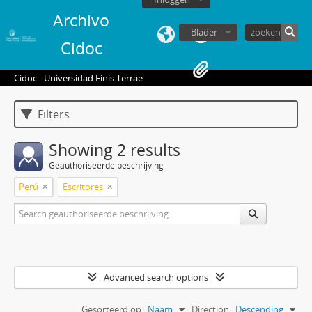
Archivo
Blader
Cidoc
Cidoc - Universidad Finis Terrae
Filters
Showing 2 results
Geauthoriseerde beschrijving
Perú
Escritores
Advanced search options
Gesorteerd op:
Naam
Direction:
Descending