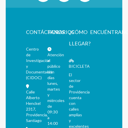
CONTÁCTANOS
HORARIOS
¿CÓMO
ENCUÉNTRAN
LLEGAR?
Centro
de
Atención
Investigación
al
y
público
BICICLETA
Documentación
los
El
(CIDOC)
días
sector
lunes,
de
martes
Calle
Providencia
y
Alberto
cuenta
miércoles
Henckel
con
de
2317,
calles
09:30
Providencia,
amplias
a
Santiago
y
14:00
excelentes