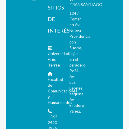
TRANSANTIAGO
SITIOS
104 /
DE
Tomar
en Av.
INTERÉS
Nueva
Providencia
con
Suecia,
Universidad
bajar
Finis
en el
Terrae
paradero
Pc24-
Av.
Facultad
Los
de
Leones
Comunicaciones
esquina
y
Av
Humanidades
Eliodoro
Yáñez.
+562
2420
7255