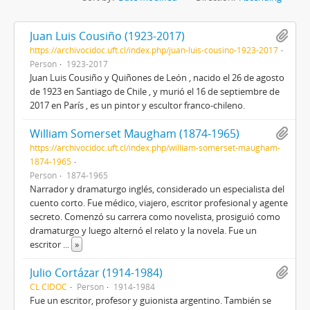
Juan Luis Cousiño (1923-2017)
https://archivocidoc.uft.cl/index.php/juan-luis-cousino-1923-2017
Person
1923-2017
Juan Luis Cousiño y Quiñones de León , nacido el 26 de agosto
de 1923 en Santiago de Chile , y murió el 16 de septiembre de
2017 en París , es un pintor y escultor franco-chileno.
William Somerset Maugham (1874-1965)
https://archivocidoc.uft.cl/index.php/william-somerset-maugham-
1874-1965
Person
1874-1965
Narrador y dramaturgo inglés, considerado un especialista del
cuento corto. Fue médico, viajero, escritor profesional y agente
secreto. Comenzó su carrera como novelista, prosiguió como
dramaturgo y luego alternó el relato y la novela. Fue un
escritor
...
»
Julio Cortázar (1914-1984)
CL CIDOC
Person
1914-1984
Fue un escritor, profesor y guionista argentino. También se