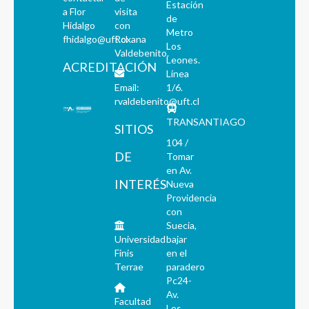
Estación
a Flor
visita
de
Hidalgo
con
Metro
fhidalgo@uft.cl
Roxana
Los
Valdebenito.
Leones.
ACREDITACIÓN
Línea
Email:
1/6.
rvaldebenito@uft.cl
TRANSANTIAGO
SITIOS
104 /
DE
Tomar
en Av.
INTERÉS
Nueva
Providencia
con
Suecia,
Universidad
bajar
Finis
en el
Terrae
paradero
Pc24-
Av.
Facultad
Los