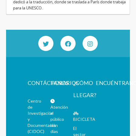
dedicó a la traducción, donde se traslada a París donde trabaja
para la UNESCO.
CONTÁCTANOS
HORARIOS
¿CÓMO
ENCUÉNTRAN
LLEGAR?
Centro
de
Atención
Investigación
al
y
público
BICICLETA
Documentación
los
El
(CIDOC)
días
sector