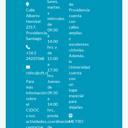
lunes,
de
martes
Calle
Providencia
y
Alberto
cuenta
miércoles
Henckel
con
de
2317,
calles
09:30
Providencia,
amplias
a
Santiago
y
14:00
excelentes
hrs. y
ciclovías.
+56 2
de
Además,
24207368
15:00
la
a
Universidad
17:30
cidoc@uft.cl
cuenta
hrs.
con
Para
Jueves
un
más
de
lugar
información
09:30
especial
sobre
a
para
el
14:00
dejarlas.
CIDOC
hrs.,
y sus
previa
actividades,
coordinación
METRO
contactar
de