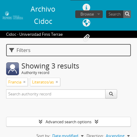
Archivo
Browse
Cidoc
Cidoc - Universidad Finis Terrae
Filters
Showing 3 results
Authority record
Francia
Literatos/as
Advanced search options
Sort by:
Date modified
Direction:
Ascending