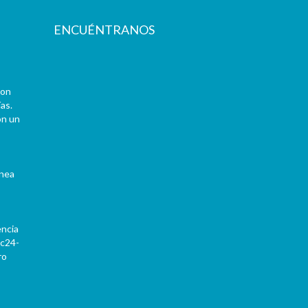
ENCUÉNTRANOS
con
as.
on un
ínea
encia
Pc24-
ro