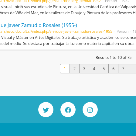
//archivocidoc.uft.cl/index.php/gerda-kroneberg-dendal-1932
Person
1932-
a visual. Inició sus estudios de Pintura, en la Universidad Católica de Valpara
 Artes de Viña del Mar, en los talleres de Dibujo y Pintura de los profesores
que Javier Zamudio Rosales (1955-)
//archivocidoc.uft.cl/index.php/enrique-javier-zamudio-rosales-1955
Person
1
a Visual y Máster en Artes Digitales. Su trabajo artístico y académico se conce
as del medio. Se destaca por trabajar la luz como materia capital en su obra. 
Results 1 to 10 of 75
1
2
3
4
5
6
7
...