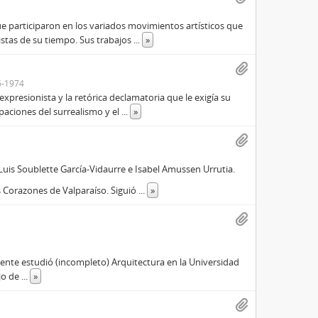
e participaron en los variados movimientos artísticos que
istas de su tiempo. Sus trabajos
...
»
6-1974
xpresionista y la retórica declamatoria que le exigía su
paciones del surrealismo y el
...
»
uis Soublette García-Vidaurre e Isabel Amussen Urrutia.
 Corazones de Valparaíso. Siguió
...
»
mente estudió (incompleto) Arquitectura en la Universidad
ujo de
...
»