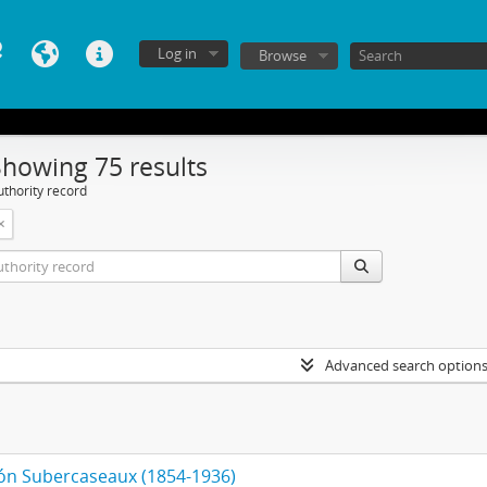
Log in
Browse
Showing 75 results
uthority record
Advanced search option
n Subercaseaux (1854-1936)