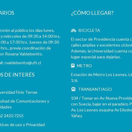
ARIOS
¿CÓMO LLEGAR?
ción al público los días lunes,
BICICLETA
y miércoles de 09:30 a 14:00 hrs.
El sector de Providencia cuenta 
:00 a 17:30 hrs. Jueves de 09:30
calles amplias y excelentes cicloví
 hrs., previa coordinación de
Además, la Universidad cuenta c
con Roxana Valdebenito.
lugar especial para dejarlas.
il:
rvaldebenito@uft.cl
METRO
OS DE INTERÉS
Estación de Metro Los Leones. L
1/6.
TRANSANTIAGO
versidad Finis Terrae
104 / Tomar en Av. Nueva Provid
ultad de Comunicaciones y
con Suecia, bajar en el paradero 
idades
Av. Los Leones esquina Av Eliodo
2 2420 7255
Yáñez.
íticas de uso y Privacidad