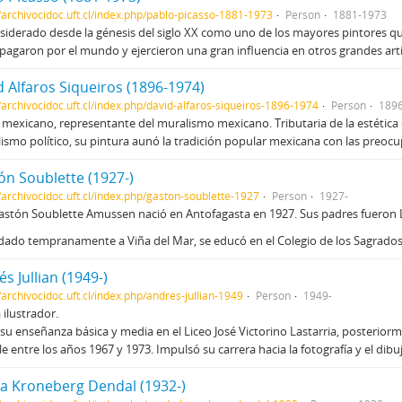
//archivocidoc.uft.cl/index.php/pablo-picasso-1881-1973
Person
1881-1973
siderado desde la génesis del siglo XX como uno de los mayores pintores qu
pagaron por el mundo y ejercieron una gran influencia en otros grandes art
 Alfaros Siqueiros (1896-1974)
//archivocidoc.uft.cl/index.php/david-alfaros-siqueiros-1896-1974
Person
189
 mexicano, representante del muralismo mexicano. Tributaria de la estética e
lismo político, su pintura aunó la tradición popular mexicana con las preocu
ón Soublette (1927-)
//archivocidoc.uft.cl/index.php/gaston-soublette-1927
Person
1927-
astón Soublette Amussen nació en Antofagasta en 1927. Sus padres fueron L
dado tempranamente a Viña del Mar, se educó en el Colegio de los Sagrados
s Jullian (1949-)
/archivocidoc.uft.cl/index.php/andres-jullian-1949
Person
1949-
 ilustrador.
su enseñanza básica y media en el Liceo José Victorino Lastarria, posterior
le entre los años 1967 y 1973. Impulsó su carrera hacia la fotografía y el dib
a Kroneberg Dendal (1932-)