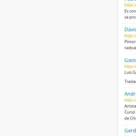
https:
Es con
se pro
David
https:
Pintor
radica
Gast
https:
Luis G
Trasla
André
https:/
Artista
Cursó 
de Chi
Gerd