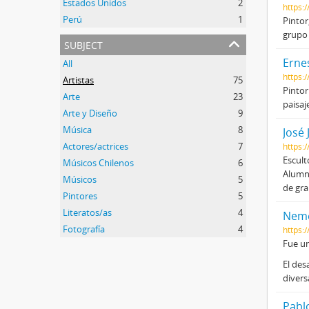
Estados Unidos
2
https:
Perú
1
Pintor
grupo 
subject
Erne
All
https:
Artistas
75
Pintor
Arte
23
paisaj
Arte y Diseño
9
Música
8
José
Actores/actrices
7
https:
Escult
Músicos Chilenos
6
Alumno
Músicos
5
de gr
Pintores
5
Literatos/as
4
Neme
Fotografía
4
https:
Fue un
El des
divers
Pabl