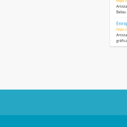
https:
Artist
Bellas
Enri
https:
Artist
gráfic