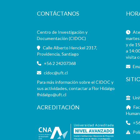
CONTÁCTANOS
HOR
Centro de Investigación y
Aten
Documentación (CIDOC)
martes 
y de 15
Calle Alberto Henckel 2317,
a 14:00
Providencia, Santiago
visita 
+56 2 24207368
Ema
cidoc@uft.cl
SITI
Para más información sobre el CIDOC y
sus actividades, contactar a Flor Hidalgo
fhidalgo@uft.cl
Uni
ACREDITACIÓN
Fac
Human
+56
Pol