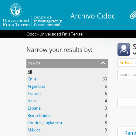
Archivo Cidoc
Cidoc - Universidad Finis Terrae
Narrow your results by:
A
place
Artistas
All
Chile
60
Argentina
6
Francia
6
Italia
4
España
3
Reino Unido
3
Londres, Inglaterra
3
México
3
Ramó