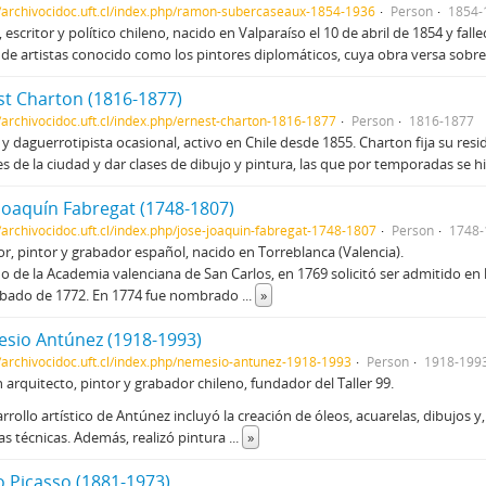
//archivocidoc.uft.cl/index.php/ramon-subercaseaux-1854-1936
Person
1854-
, escritor y político chileno, nacido en Valparaíso el 10 de abril de 1854 y fal
de artistas conocido como los pintores diplomáticos, cuya obra versa sobr
st Charton (1816-1877)
//archivocidoc.uft.cl/index.php/ernest-charton-1816-1877
Person
1816-1877
 y daguerrotipista ocasional, activo en Chile desde 1855. Charton fija su resi
es de la ciudad y dar clases de dibujo y pintura, las que por temporadas se h
 Joaquín Fabregat (1748-1807)
//archivocidoc.uft.cl/index.php/jose-joaquin-fabregat-1748-1807
Person
1748-
or, pintor y grabador español, nacido en Torreblanca (Valencia).
 de la Academia valenciana de San Carlos, en 1769 solicitó ser admitido en
abado de 1772. En 1774 fue nombrado
...
»
sio Antúnez (1918-1993)
//archivocidoc.uft.cl/index.php/nemesio-antunez-1918-1993
Person
1918-199
 arquitecto, pintor y grabador chileno, fundador del Taller 99.
arrollo artístico de Antúnez incluyó la creación de óleos, acuarelas, dibujo
as técnicas. Además, realizó pintura
...
»
o Picasso (1881-1973)