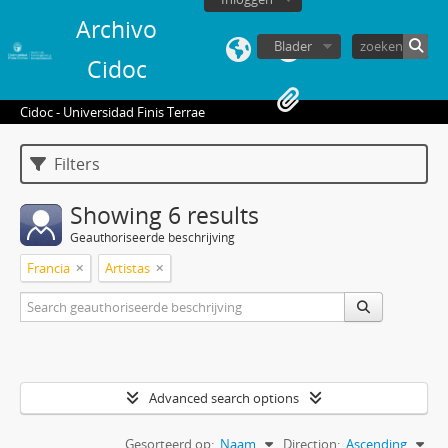
Archivo
Blader
Cidoc
Cidoc - Universidad Finis Terrae
Filters
Showing 6 results
Geauthoriseerde beschrijving
Francia
Artistas
Advanced search options
Gesorteerd op:
Naam
Direction:
Ascending