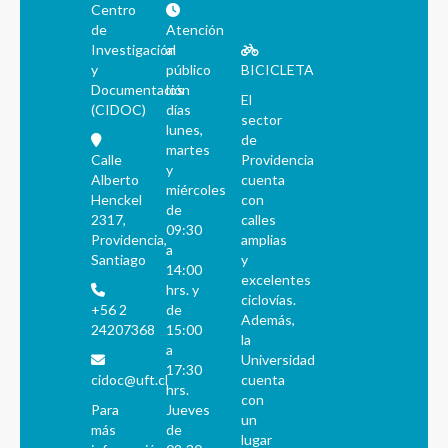
Centro
de
Atención
Investigación
al
y
público
BICICLETA
Documentación
los
El
(CIDOC)
días
sector
lunes,
de
martes
Calle
Providencia
y
Alberto
cuenta
miércoles
Henckel
con
de
2317,
calles
09:30
Providencia,
amplias
a
Santiago
y
14:00
excelentes
hrs. y
ciclovías.
+56 2
de
Además,
24207368
15:00
la
a
Universidad
17:30
cidoc@uft.cl
cuenta
hrs.
con
Para
Jueves
un
más
de
lugar