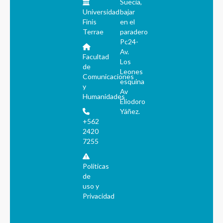
Suecia,
Universidad
bajar
Finis
en el
Terrae
paradero
Pc24-
Av.
Facultad
Los
de
Leones
Comunicaciones
esquina
y
Av
Humanidades
Eliodoro
Yáñez.
+562
2420
7255
Políticas
de
uso y
Privacidad