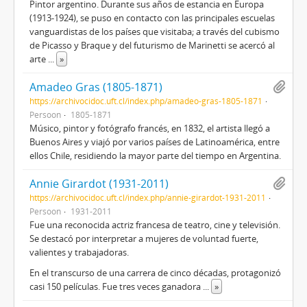
Pintor argentino. Durante sus años de estancia en Europa
(1913-1924), se puso en contacto con las principales escuelas
vanguardistas de los países que visitaba; a través del cubismo
de Picasso y Braque y del futurismo de Marinetti se acercó al
arte
...
»
Amadeo Gras (1805-1871)
https://archivocidoc.uft.cl/index.php/amadeo-gras-1805-1871
Persoon
1805-1871
Músico, pintor y fotógrafo francés, en 1832, el artista llegó a
Buenos Aires y viajó por varios países de Latinoamérica, entre
ellos Chile, residiendo la mayor parte del tiempo en Argentina.
Annie Girardot (1931-2011)
https://archivocidoc.uft.cl/index.php/annie-girardot-1931-2011
Persoon
1931-2011
Fue una reconocida actriz francesa de teatro, cine y televisión.​
Se destacó por interpretar a mujeres de voluntad fuerte,
valientes y trabajadoras.
En el transcurso de una carrera de cinco décadas, protagonizó
casi 150 películas. Fue tres veces ganadora
...
»