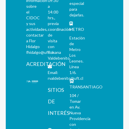
información
09:30
especial
sobre
a
para
el
14:00
dejarlas.
CIDOC
hrs.,
y sus
previa
actividades,
coordinación
METRO
contactar
de
Estación
a Flor
visita
de
Hidalgo
con
Metro
fhidalgo@uft.cl
Roxana
Los
Valdebenito.
Leones.
ACREDITACIÓN
Línea
Email:
1/6.
rvaldebenito@uft.cl
TRANSANTIAGO
SITIOS
104 /
DE
Tomar
en Av.
INTERÉS
Nueva
Providencia
con