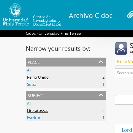
Archivo Cidoc
Cidoc - Universidad Finis Terrae
Narrow your results by:
A
place
Reino Un
All
Reino Unido
2
Suiza
1
subject
All
Literatos/as
2
Escritores
1
Lord