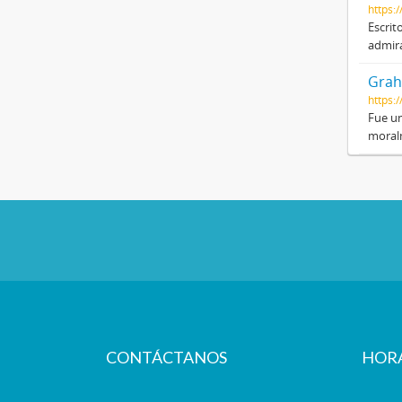
https:
Escrit
admira
Grah
https:
Fue un
moral
CONTÁCTANOS
HOR