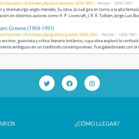
//archivocidoc.uft.cl/index.php/lord-dunsany-1878-1957
Person
1878-1957
or y dramaturgo anglo-irlandés, Su obra, la cual gira en torno a la alta fantasía
ción en distintos autores como H. P. Lovecraft, J. R. R. Tolkien, Jorge Luis Bo
am Greene (1904-1991)
//archivocidoc.uft.cl/index.php/graham-greene-1904-1991
Person
1904-1991
 escritor, guionista y crítico literario británico, cuya obra exploró la conf
mente ambiguos en un trasfondo contemporáneo. Fue galardonado con la O
ARIOS
¿CÓMO LLEGAR?