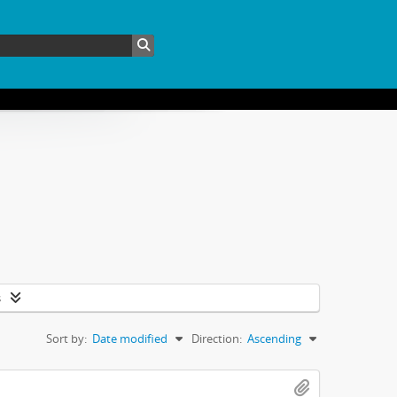
s
Sort by:
Date modified
Direction:
Ascending