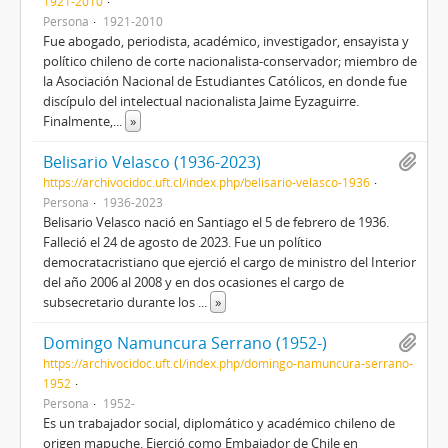
1921-2010
Persona
1921-2010
Fue abogado, periodista, académico, investigador, ensayista y
político chileno de corte nacionalista-conservador; miembro de
la Asociación Nacional de Estudiantes Católicos, en donde fue
discípulo del intelectual nacionalista Jaime Eyzaguirre.
Finalmente,
...
»
Belisario Velasco (1936-2023)
https://archivocidoc.uft.cl/index.php/belisario-velasco-1936
Persona
1936-2023
Belisario Velasco nació en Santiago el 5 de febrero de 1936.
Falleció el 24 de agosto de 2023. Fue un político
democratacristiano que ejerció el cargo de ministro del Interior
del año 2006 al 2008 y en dos ocasiones el cargo de
subsecretario durante los
...
»
Domingo Namuncura Serrano (1952-)
https://archivocidoc.uft.cl/index.php/domingo-namuncura-serrano-
1952
Persona
1952-
Es un trabajador social, diplomático y académico chileno de
origen mapuche. Ejerció como Embajador de Chile en