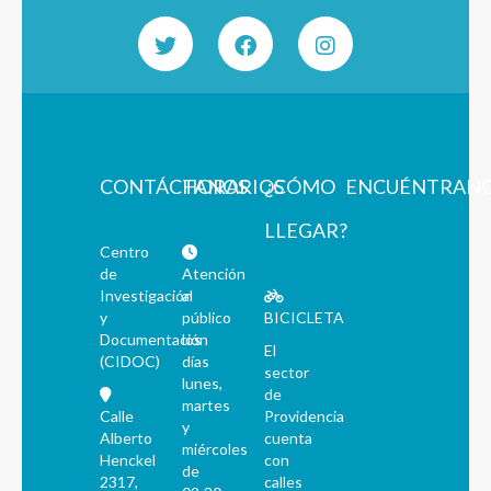
CONTÁCTANOS
HORARIOS
¿CÓMO
ENCUÉNTRAN
LLEGAR?
Centro
de
Atención
Investigación
al
y
público
BICICLETA
Documentación
los
El
(CIDOC)
días
sector
lunes,
de
martes
Calle
Providencia
y
Alberto
cuenta
miércoles
Henckel
con
de
2317,
calles