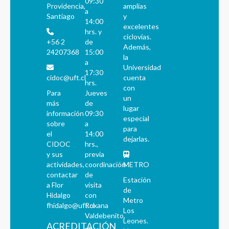
09:30
Providencia,
amplias
a
Santiago
y
14:00
excelentes
hrs. y
ciclovías.
+56 2
de
Además,
24207368
15:00
la
a
Universidad
17:30
cidoc@uft.cl
cuenta
hrs.
con
Para
Jueves
un
más
de
lugar
información
09:30
especial
sobre
a
para
el
14:00
dejarlas.
CIDOC
hrs.,
y sus
previa
actividades,
coordinación
METRO
contactar
de
Estación
a Flor
visita
de
Hidalgo
con
Metro
fhidalgo@uft.cl
Roxana
Los
Valdebenito.
Leones.
ACREDITACIÓN