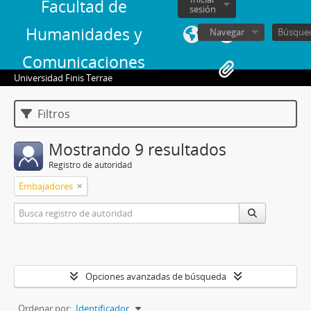
Facultad de
sesión
Humanidades y
Navegar
Comunicaciones
Universidad Finis Terrae
Filtros
Mostrando 9 resultados
Registro de autoridad
Embajadores
Opciones avanzadas de búsqueda
Ordenar por:
Identificador