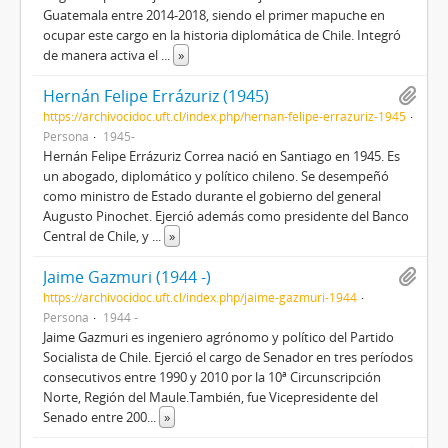
Guatemala entre 2014-2018, siendo el primer mapuche en
ocupar este cargo en la historia diplomática de Chile.​ Integró
de manera activa el
...
»
Hernán Felipe Errázuriz (1945)
https://archivocidoc.uft.cl/index.php/hernan-felipe-errazuriz-1945
Persona
1945-
Hernán Felipe Errázuriz Correa nació en Santiago en 1945. Es
un abogado, diplomático y político chileno. Se desempeñó
como ministro de Estado durante el gobierno del general
Augusto Pinochet. Ejerció además como presidente del Banco
Central de Chile, y
...
»
Jaime Gazmuri (1944 -)
https://archivocidoc.uft.cl/index.php/jaime-gazmuri-1944
Persona
1944 -
Jaime Gazmuri es ingeniero agrónomo y político del Partido
Socialista de Chile. Ejerció el cargo de Senador en tres períodos
consecutivos entre 1990 y 2010 por la 10ª Circunscripción
Norte, Región del Maule.También, fue Vicepresidente del
Senado entre 200
...
»