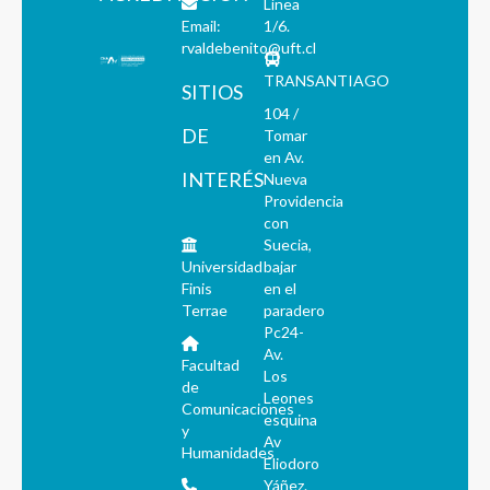
Línea
Email:
1/6.
rvaldebenito@uft.cl
TRANSANTIAGO
SITIOS
104 /
DE
Tomar
en Av.
INTERÉS
Nueva
Providencia
con
Suecia,
Universidad
bajar
Finis
en el
Terrae
paradero
Pc24-
Av.
Facultad
Los
de
Leones
Comunicaciones
esquina
y
Av
Humanidades
Eliodoro
Yáñez.