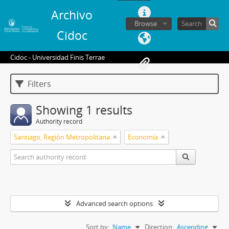
Archivo
Browse
Cidoc
Cidoc - Universidad Finis Terrae
Filters
Showing 1 results
Authority record
Santiago, Región Metropolitana
Economía
Advanced search options
Sort by:
Name
Direction:
Ascending