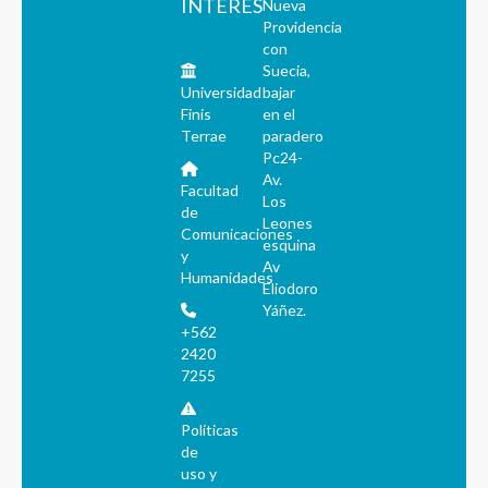
INTERÉS
Nueva
Providencia
con
Suecia,
Universidad
bajar
Finis
en el
Terrae
paradero
Pc24-
Av.
Facultad
Los
de
Leones
Comunicaciones
esquina
y
Av
Humanidades
Eliodoro
Yáñez.
+562
2420
7255
Políticas
de
uso y