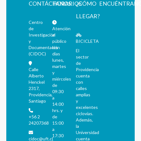
CONTÁCTANOS
HORARIOS
¿CÓMO
ENCUÉNTRAN
LLEGAR?
Centro
de
Atención
Investigación
al
y
público
BICICLETA
Documentación
los
El
(CIDOC)
días
sector
lunes,
de
martes
Calle
Providencia
y
Alberto
cuenta
miércoles
Henckel
con
de
2317,
calles
09:30
Providencia,
amplias
a
Santiago
y
14:00
excelentes
hrs. y
ciclovías.
+56 2
de
Además,
24207368
15:00
la
a
Universidad
17:30
cidoc@uft.cl
cuenta