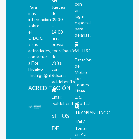
hrs.
con
Para
Jueves
un
más
de
lugar
información
09:30
especial
sobre
a
para
el
14:00
dejarlas.
CIDOC
hrs.,
y sus
previa
actividades,
coordinación
METRO
contactar
de
Estación
a Flor
visita
de
Hidalgo
con
Metro
fhidalgo@uft.cl
Roxana
Los
Valdebenito.
Leones.
ACREDITACIÓN
Línea
Email:
1/6.
rvaldebenito@uft.cl
TRANSANTIAGO
SITIOS
104 /
DE
Tomar
en Av.