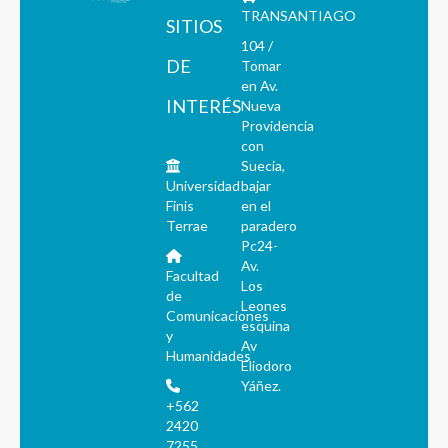
TRANSANTIAGO
SITIOS
104 /
DE
Tomar
en Av.
INTERÉS
Nueva
Providencia
con
Suecia,
Universidad
bajar
Finis
en el
Terrae
paradero
Pc24-
Av.
Facultad
Los
de
Leones
Comunicaciones
esquina
y
Av
Humanidades
Eliodoro
Yáñez.
+562
2420
7255