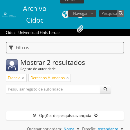
Archivo
Navegar
Cidoc
Cidoc - Universidad Finis Terrae
Filtros
Mostrar 2 resultados
Registo de autoridade
Francia
Derechos Humanos
Opções de pesquisa avançada
Ordenar por ordem:
Nome
Direção:
Ascendente