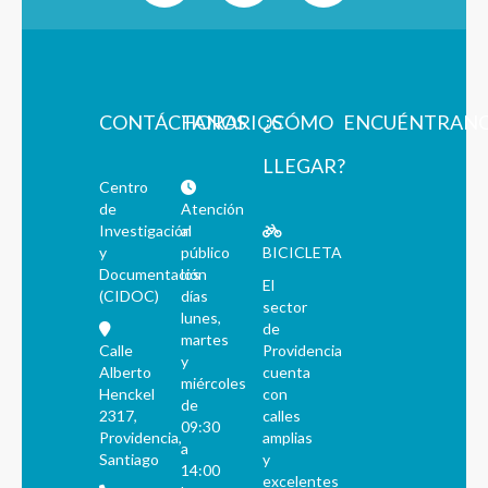
CONTÁCTANOS
HORARIOS
¿CÓMO
ENCUÉNTRAN
LLEGAR?
Centro
de
Atención
Investigación
al
y
público
BICICLETA
Documentación
los
El
(CIDOC)
días
sector
lunes,
de
martes
Calle
Providencia
y
Alberto
cuenta
miércoles
Henckel
con
de
2317,
calles
09:30
Providencia,
amplias
a
Santiago
y
14:00
excelentes