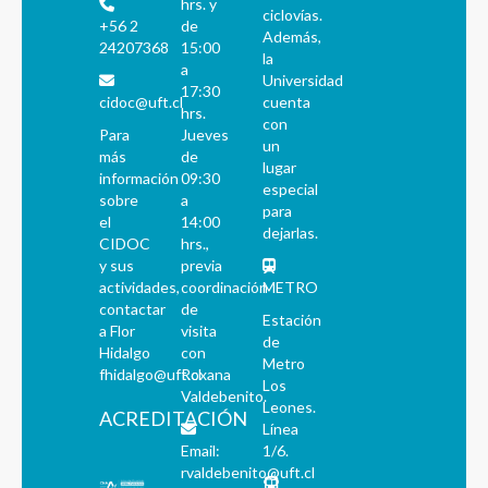
hrs. y
ciclovías.
+56 2
de
Además,
24207368
15:00
la
a
Universidad
17:30
cidoc@uft.cl
cuenta
hrs.
con
Para
Jueves
un
más
de
lugar
información
09:30
especial
sobre
a
para
el
14:00
dejarlas.
CIDOC
hrs.,
y sus
previa
actividades,
coordinación
METRO
contactar
de
Estación
a Flor
visita
de
Hidalgo
con
Metro
fhidalgo@uft.cl
Roxana
Los
Valdebenito.
Leones.
ACREDITACIÓN
Línea
Email:
1/6.
rvaldebenito@uft.cl