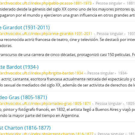
//archivocidoc.uft.cl/index.php/pablo-picasso-1881-1973
Pessoa singular
1881
siderado desde la génesis del siglo XX como uno de los mayores pintores qu
pagaron por el mundo y ejercieron una gran influencia en otros grandes art
e Girardot (1931-2011)
//archivocidoc.uft.cl/index.php/annie-girardot-1931-2011
Pessoa singular
193
a reconocida actriz francesa de teatro, cine y televisión.​ Se destacó por int
adoras.
transcurso de una carrera de cinco décadas, protagonizó casi 150 películas.
tte Bardot (1934-)
/archivocidoc.uft.cl/index.php/brigitte-bardot-1934
Pessoa singular
1934-
 actriz, cantante, escritora francesa actualmente retirada del espectáculo y
o sexual de mediados del siglo XX, además de ser activista de derechos de 
eo Gras (1805-1871)
//archivocidoc.uft.cl/index.php/amadeo-gras-1805-1871
Pessoa singular
1805
, pintor y fotógrafo francés, en 1832, el artista llegó a Buenos Aires y viajó p
endo la mayor parte del tiempo en Argentina.
st Charton (1816-1877)
//archivocidoc.uft.cl/index.php/ernest-charton-1816-1877
Pessoa singular
181