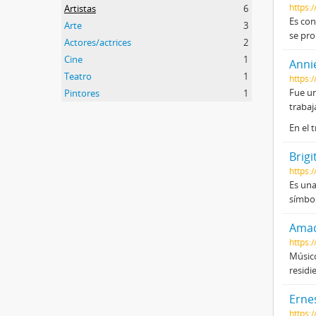
https:
Artistas
6
Es con
Arte
3
se pro
Actores/actrices
2
Cine
1
Anni
Teatro
1
https:
Fue un
Pintores
1
trabaj
En el 
Brigi
https:/
Es una
símbol
Amad
https:
Músico
residi
Erne
https: