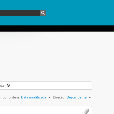
ada
r por ordem:
Data modificada
Direção:
Descendente