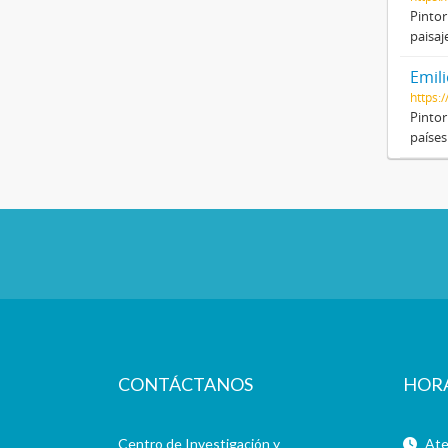
Pintor
paisaj
Emili
https:
Pintor
países
CONTÁCTANOS
HOR
Centro de Investigación y
Aten