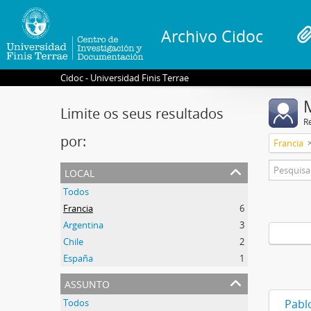
Archivo Cidoc
Cidoc - Universidad Finis Terrae
Limite os seus resultados
R
por:
Francia
local
Todos
Francia
6
Argentina
3
Chile
2
España
1
assunto
Todos
Pabl