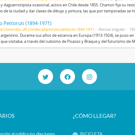
 y daguerrotipista ocasional, activo en Chile desde 1855. Charton fija su resi
es de la ciudad y dar clases de dibujo y pintura, las que por temporadas se h
o Pettoruti (1894-1971)
//archivocidoc.uft.cl/index.php/emilio-pettoruti-1894-1971
Pessoa singular
18
 argentino. Durante sus años de estancia en Europa (1913-1924), se puso en 
 que visitaba; a través del cubismo de Picasso y Braque y del futurismo de Ma
ARIOS
¿CÓMO LLEGAR?
ción al público los días lunes,
BICICLETA