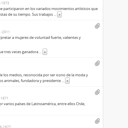
-1973
e participaron en los variados movimientos artísticos que
istas de su tiempo. Sus trabajos
...
»
1-2011
erpretar a mujeres de voluntad fuerte, valientes y
 Fue tres veces ganadora
...
»
 de los medios, reconocida por ser icono de la moda y
los animales, fundadora y presidente
...
»
-1871
or varios países de Latinoamérica, entre ellos Chile,
6-1877