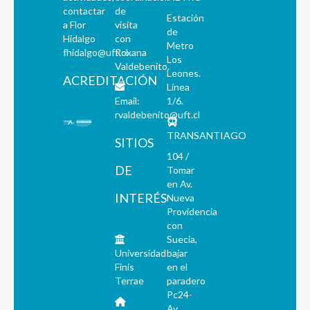
contactar
de
Estación
a Flor
visita
de
Hidalgo
con
Metro
fhidalgo@uft.cl
Roxana
Los
Valdebenito.
Leones.
ACREDITACIÓN
Línea
Email:
1/6.
rvaldebenito@uft.cl
TRANSANTIAGO
SITIOS
104 /
DE
Tomar
en Av.
INTERÉS
Nueva
Providencia
con
Suecia,
Universidad
bajar
Finis
en el
Terrae
paradero
Pc24-
Av.