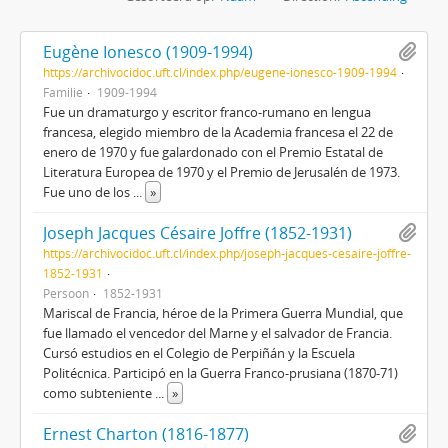
Eugène Ionesco (1909-1994)
https://archivocidoc.uft.cl/index.php/eugene-ionesco-1909-1994
Familie
1909-1994
Fue un dramaturgo y escritor franco-rumano en lengua
francesa, elegido miembro de la Academia francesa el 22 de
enero de 1970 y fue galardonado con el Premio Estatal de
Literatura Europea de 1970 y el Premio de Jerusalén de 1973.
Fue uno de los
...
»
Joseph Jacques Césaire Joffre (1852-1931)
https://archivocidoc.uft.cl/index.php/joseph-jacques-cesaire-joffre-
1852-1931
Persoon
1852-1931
Mariscal de Francia, héroe de la Primera Guerra Mundial, que
fue llamado el vencedor del Marne y el salvador de Francia.
Cursó estudios en el Colegio de Perpiñán y la Escuela
Politécnica. Participó en la Guerra Franco-prusiana (1870-71)
como subteniente
...
»
Ernest Charton (1816-1877)