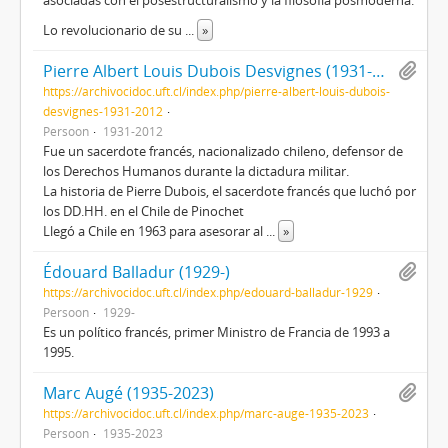
asociadas con el posestructuralismo y la filosofía posmoderna.
Lo revolucionario de su
...
»
Pierre Albert Louis Dubois Desvignes (1931-2012)
https://archivocidoc.uft.cl/index.php/pierre-albert-louis-dubois-
desvignes-1931-2012
Persoon
1931-2012
Fue un sacerdote francés, nacionalizado chileno, defensor de
los Derechos Humanos durante la dictadura militar.
La historia de Pierre Dubois, el sacerdote francés que luchó por
los DD.HH. en el Chile de Pinochet
Llegó a Chile en 1963 para asesorar al
...
»
Édouard Balladur (1929-)
https://archivocidoc.uft.cl/index.php/edouard-balladur-1929
Persoon
1929-
Es un político francés, primer Ministro de Francia de 1993 a
1995.
Marc Augé (1935-2023)
https://archivocidoc.uft.cl/index.php/marc-auge-1935-2023
Persoon
1935-2023