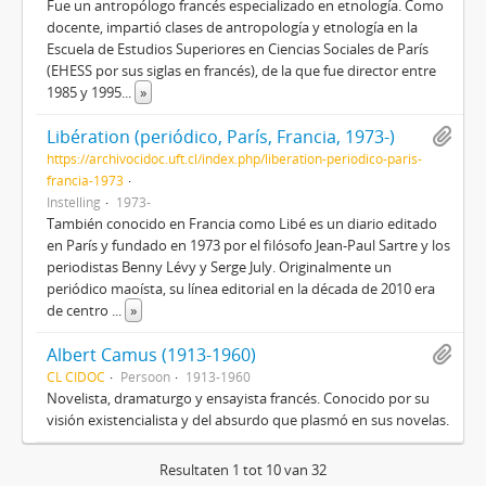
Fue un antropólogo francés especializado en etnología. Como
docente, impartió clases de antropología y etnología en la
Escuela de Estudios Superiores en Ciencias Sociales de París
(EHESS por sus siglas en francés), de la que fue director entre
1985 y 1995
...
»
Libération (periódico, París, Francia, 1973-)
https://archivocidoc.uft.cl/index.php/liberation-periodico-paris-
francia-1973
Instelling
1973-
También conocido en Francia como Libé es un diario editado
en París y fundado en 1973 por el filósofo Jean-Paul Sartre y los
periodistas Benny Lévy y Serge July. Originalmente un
periódico maoísta, su línea editorial en la década de 2010 era
de centro
...
»
Albert Camus (1913-1960)
CL CIDOC
Persoon
1913-1960
Novelista, dramaturgo y ensayista francés. Conocido por su
visión existencialista y del absurdo que plasmó en sus novelas.
Resultaten 1 tot 10 van 32