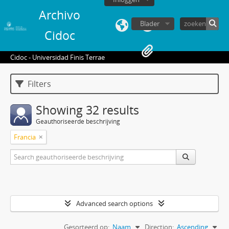
Archivo
Blader
Cidoc
Cidoc - Universidad Finis Terrae
Filters
Showing 32 results
Geauthoriseerde beschrijving
Francia
Advanced search options
Gesorteerd op:
Naam
Direction:
Ascending