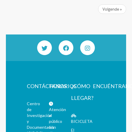
Volgende »
CONTÁCTANOS
HORARIOS
¿CÓMO
ENCUÉNTRAN
LLEGAR?
Centro
de
Atención
Investigación
al
y
público
BICICLETA
Documentación
los
El