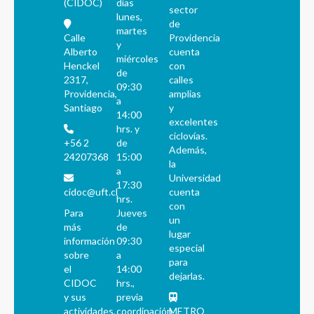
(CIDOC)
días
sector
lunes,
de
martes
Calle
Providencia
y
Alberto
cuenta
miércoles
Henckel
con
de
2317,
calles
09:30
Providencia,
amplias
a
Santiago
y
14:00
excelentes
hrs. y
ciclovías.
+56 2
de
Además,
24207368
15:00
la
a
Universidad
17:30
cidoc@uft.cl
cuenta
hrs.
con
Para
Jueves
un
más
de
lugar
información
09:30
especial
sobre
a
para
el
14:00
dejarlas.
CIDOC
hrs.,
y sus
previa
actividades,
coordinación
METRO