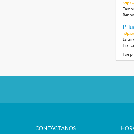
https:/
Tambié
Benny 
L'Hu
https:
Es un 
Francé
Fue pr
CONTÁCTANOS
HOR