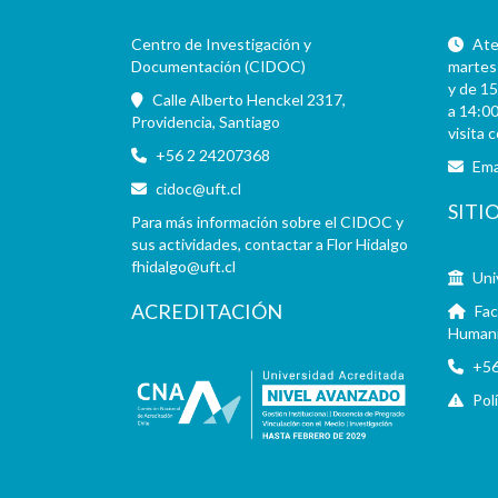
Centro de Investigación y
Aten
Documentación (CIDOC)
martes 
y de 15
Calle Alberto Henckel 2317,
a 14:00
Providencia, Santiago
visita 
+56 2 24207368
Ema
cidoc@uft.cl
SITI
Para más información sobre el CIDOC y
sus actividades, contactar a Flor Hidalgo
fhidalgo@uft.cl
Uni
ACREDITACIÓN
Fac
Human
+56
Pol