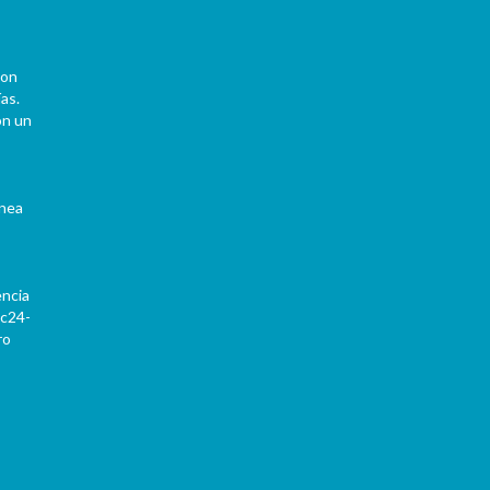
con
as.
on un
ínea
encia
Pc24-
ro