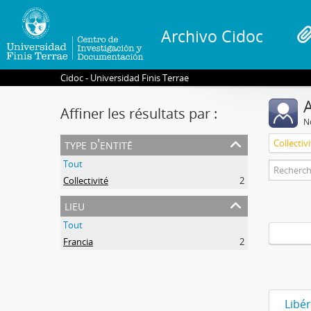
Archivo Cidoc
Cidoc - Universidad Finis Terrae
A
Affiner les résultats par :
No
type d'entité
Collectiv
Tout
Collectivité
2
lieu
Tout
Francia
2
Libér