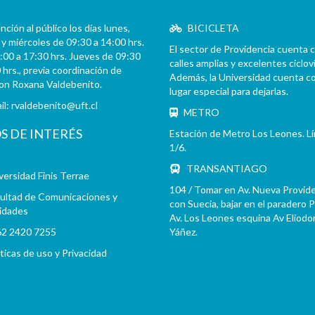
ción al público los días lunes,
BICICLETA
y miércoles de 09:30 a 14:00 hrs.
El sector de Providencia cuenta 
:00 a 17:30 hrs. Jueves de 09:30
calles amplias y excelentes cicloví
 hrs., previa coordinación de
Además, la Universidad cuenta c
con Roxana Valdebenito.
lugar especial para dejarlas.
il:
rvaldebenito@uft.cl
METRO
OS DE INTERÉS
Estación de Metro Los Leones. L
1/6.
TRANSANTIAGO
versidad Finis Terrae
104 / Tomar en Av. Nueva Provid
ultad de Comunicaciones y
con Suecia, bajar en el paradero 
idades
Av. Los Leones esquina Av Eliodo
2 2420 7255
Yáñez.
íticas de uso y Privacidad