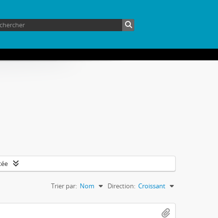
cée
Trier par:
Nom
Direction:
Croissant