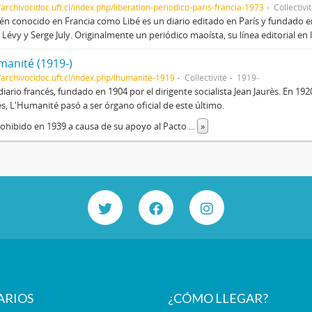
/archivocidoc.uft.cl/index.php/liberation-periodico-paris-francia-1973
Collectivi
n conocido en Francia como Libé es un diario editado en París y fundado en 1
Lévy y Serge July. Originalmente un periódico maoísta, su línea editorial en
manité (1919-)
//archivocidoc.uft.cl/index.php/lhumanite-1919
Collectivité
1919-
diario francés, fundado en 1904 por el dirigente socialista Jean Jaurès. En 192
s, L'Humanité pasó a ser órgano oficial de este último.
ohibido en 1939 a causa de su apoyo al Pacto
...
»
ARIOS
¿CÓMO LLEGAR?