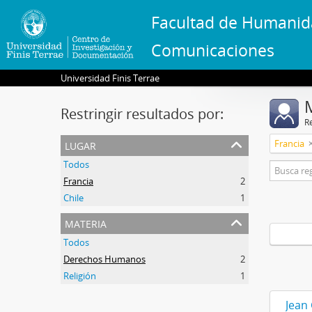
Facultad de Humanid
Comunicaciones
Universidad Finis Terrae
Restringir resultados por:
R
lugar
Francia
Todos
Francia
2
Chile
1
materia
Todos
Derechos Humanos
2
Religión
1
Jean