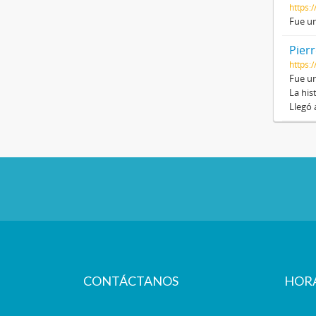
https:
Fue un
Pier
https:
Fue un
La his
Llegó 
CONTÁCTANOS
HOR