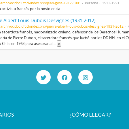
//archivocidoc.uft.cl/index.php/jean-goss-1912-1991
Persona
1912-1991
 activista francés por la noviolencia.
re Albert Louis Dubois Desvignes (1931-2012)
//archivocidoc.uft.cl/index.php/pierre-albert-louis-dubois-desvignes-1931-2012
 sacerdote francés, nacionalizado chileno, defensor de los Derechos Humano
toria de Pierre Dubois, el sacerdote francés que luchó por los DD.HH. en el C
a Chile en 1963 para asesorar al
...
»
ARIOS
¿CÓMO LLEGAR?