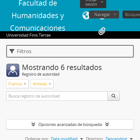
Facultad de
sesión
Humanidades y
Navegar
Comunicaciones
Universidad Finis Terrae
Filtros
Mostrando 6 resultados
Registro de autoridad
Francia
Artistas
Opciones avanzadas de búsqueda
Ordenar por:
Date modified
Direction:
Descending