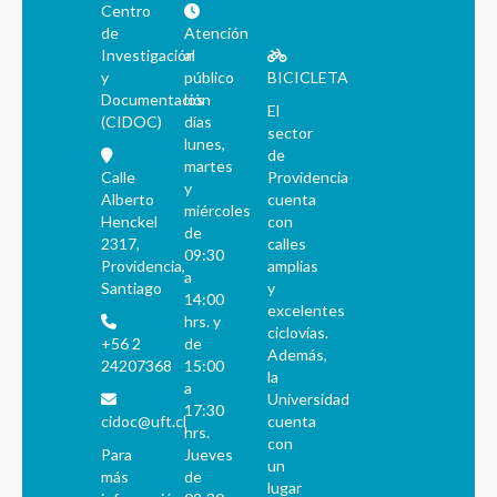
Centro
de
Atención
Investigación
al
y
público
BICICLETA
Documentación
los
El
(CIDOC)
días
sector
lunes,
de
martes
Calle
Providencia
y
Alberto
cuenta
miércoles
Henckel
con
de
2317,
calles
09:30
Providencia,
amplias
a
Santiago
y
14:00
excelentes
hrs. y
ciclovías.
+56 2
de
Además,
24207368
15:00
la
a
Universidad
17:30
cidoc@uft.cl
cuenta
hrs.
con
Para
Jueves
un
más
de
lugar