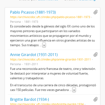
Pablo Picasso (1881-1973)
https://archivocidoc.uft.cl/index.php/pablo-picasso-1881-1973
Persona
1881-1973
Es considerado desde la génesis del siglo XX como uno de los
mayores pintores que participaron en los variados
movimientos artísticos que se propagaron por el mundo y
ejercieron una gran influencia en otros grandes artistas de su
tiempo. Sus trabajos
...
»
Annie Girardot (1931-2011)
https://archivocidoc.uft.cl/index.php/annie-girardot-1931-2011
Persona
1931-2011
Fue una reconocida actriz francesa de teatro, cine y televisión.​
Se destacó por interpretar a mujeres de voluntad fuerte,
valientes y trabajadoras.
En el transcurso de una carrera de cinco décadas, protagonizó
casi 150 películas. Fue tres veces ganadora
...
»
Brigitte Bardot (1934-)
https://archivocidoc.uft.cl/index.php/brigitte-bardot-1934