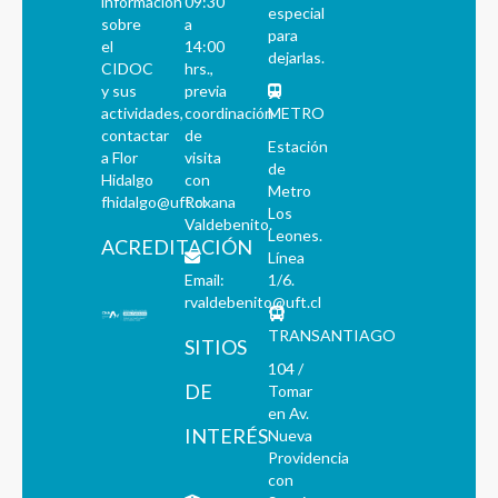
información
09:30
especial
sobre
a
para
el
14:00
dejarlas.
CIDOC
hrs.,
y sus
previa
actividades,
coordinación
METRO
contactar
de
Estación
a Flor
visita
de
Hidalgo
con
Metro
fhidalgo@uft.cl
Roxana
Los
Valdebenito.
Leones.
ACREDITACIÓN
Línea
Email:
1/6.
rvaldebenito@uft.cl
TRANSANTIAGO
SITIOS
104 /
DE
Tomar
en Av.
INTERÉS
Nueva
Providencia
con