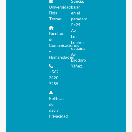
Suecia,
Universidad
bajar
Finis
en el
Terrae
paradero
Pc24-
Av.
Facultad
Los
de
Leones
Comunicaciones
esquina
y
Av
Humanidades
Eliodoro
Yáñez.
+562
2420
7255
Políticas
de
uso y
Privacidad