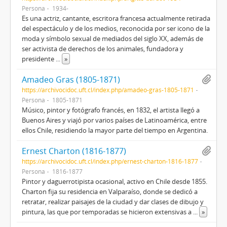
Persona
1934-
Es una actriz, cantante, escritora francesa actualmente retirada
del espectáculo y de los medios, reconocida por ser icono de la
moda y símbolo sexual de mediados del siglo XX, además de
ser activista de derechos de los animales, fundadora y
presidente
...
»
Amadeo Gras (1805-1871)
https://archivocidoc.uft.cl/index.php/amadeo-gras-1805-1871
Persona
1805-1871
Músico, pintor y fotógrafo francés, en 1832, el artista llegó a
Buenos Aires y viajó por varios países de Latinoamérica, entre
ellos Chile, residiendo la mayor parte del tiempo en Argentina.
Ernest Charton (1816-1877)
https://archivocidoc.uft.cl/index.php/ernest-charton-1816-1877
Persona
1816-1877
Pintor y daguerrotipista ocasional, activo en Chile desde 1855.
Charton fija su residencia en Valparaíso, donde se dedicó a
retratar, realizar paisajes de la ciudad y dar clases de dibujo y
pintura, las que por temporadas se hicieron extensivas a
...
»