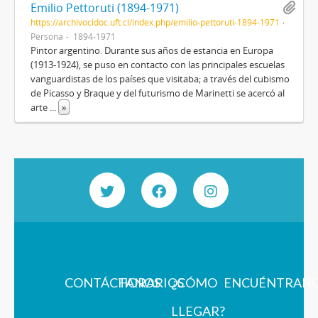
Emilio Pettoruti (1894-1971)
https://archivocidoc.uft.cl/index.php/emilio-pettoruti-1894-1971
Persona
1894-1971
Pintor argentino. Durante sus años de estancia en Europa
(1913-1924), se puso en contacto con las principales escuelas
vanguardistas de los países que visitaba; a través del cubismo
de Picasso y Braque y del futurismo de Marinetti se acercó al
arte
...
»
CONTÁCTANOS
HORARIOS
¿CÓMO
ENCUÉNTRAN
LLEGAR?