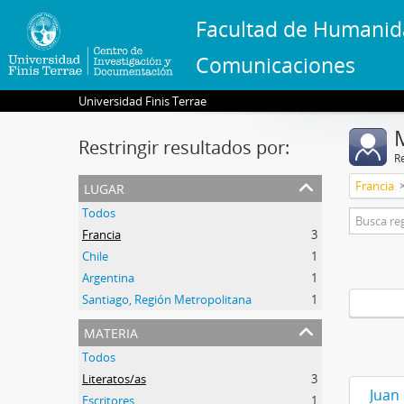
Facultad de Humanid
Comunicaciones
Universidad Finis Terrae
Restringir resultados por:
R
lugar
Francia
Todos
Francia
3
Chile
1
Argentina
1
Santiago, Región Metropolitana
1
materia
Todos
Literatos/as
3
Juan
Escritores
1