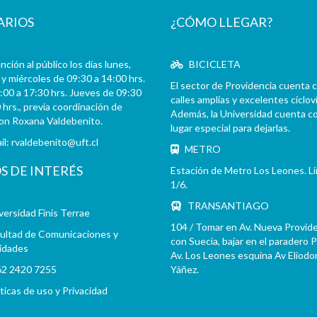
ARIOS
¿CÓMO LLEGAR?
ción al público los días lunes,
BICICLETA
y miércoles de 09:30 a 14:00 hrs.
El sector de Providencia cuenta 
:00 a 17:30 hrs. Jueves de 09:30
calles amplias y excelentes cicloví
 hrs., previa coordinación de
Además, la Universidad cuenta c
con Roxana Valdebenito.
lugar especial para dejarlas.
il:
rvaldebenito@uft.cl
METRO
OS DE INTERÉS
Estación de Metro Los Leones. L
1/6.
TRANSANTIAGO
versidad Finis Terrae
104 / Tomar en Av. Nueva Provid
ultad de Comunicaciones y
con Suecia, bajar en el paradero 
idades
Av. Los Leones esquina Av Eliodo
2 2420 7255
Yáñez.
íticas de uso y Privacidad