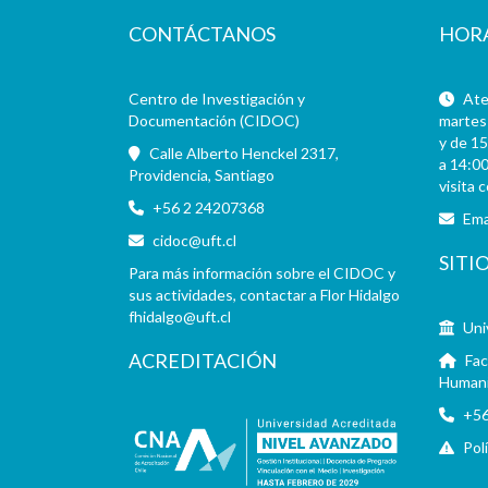
CONTÁCTANOS
HOR
Centro de Investigación y
Aten
Documentación (CIDOC)
martes 
y de 15
Calle Alberto Henckel 2317,
a 14:00
Providencia, Santiago
visita 
+56 2 24207368
Ema
cidoc@uft.cl
SITI
Para más información sobre el CIDOC y
sus actividades, contactar a Flor Hidalgo
fhidalgo@uft.cl
Uni
ACREDITACIÓN
Fac
Human
+56
Pol