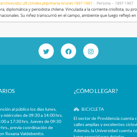
//archivocidoc.uft.cl/index.php/marta-brunet-1897-1967
Persona
1897-1967
ora, diplomática y periodista chilena. Vinculada a la corriente criollista, su
 nacionales. Su niñez transcurrió en el campo, ambiente que luego reflejó en
ARIOS
¿CÓMO LLEGAR?
ción al público los días lunes,
BICICLETA
y miércoles de 09:30 a 14:00 hrs.
El sector de Providencia cuenta 
:00 a 17:30 hrs. Jueves de 09:30
calles amplias y excelentes cicloví
 hrs., previa coordinación de
Además, la Universidad cuenta c
con Roxana Valdebenito.
lugar especial para dejarlas.