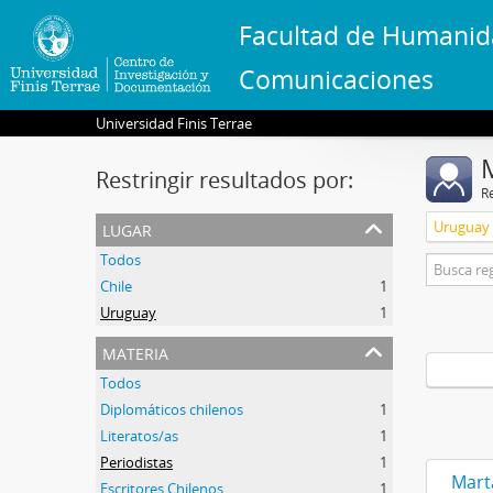
Facultad de Humanid
Comunicaciones
Universidad Finis Terrae
Restringir resultados por:
R
lugar
Uruguay
Todos
Chile
1
Uruguay
1
materia
Todos
Diplomáticos chilenos
1
Literatos/as
1
Periodistas
1
Mart
Escritores Chilenos
1