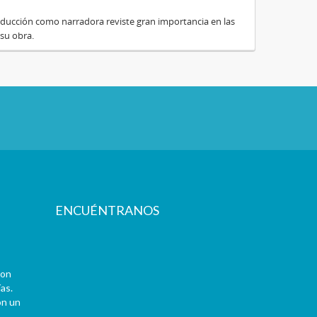
 producción como narradora reviste gran importancia en las
 su obra.
ENCUÉNTRANOS
con
as.
on un