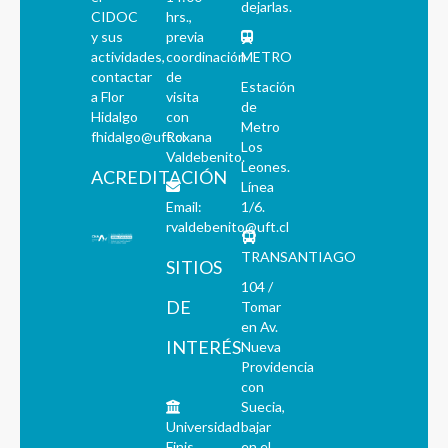
dejarlas.
CIDOC
hrs.,
y sus
previa
actividades,
coordinación
METRO
contactar
de
Estación
a Flor
visita
de
Hidalgo
con
Metro
fhidalgo@uft.cl
Roxana
Los
Valdebenito.
Leones.
ACREDITACIÓN
Línea
Email:
1/6.
rvaldebenito@uft.cl
TRANSANTIAGO
SITIOS
104 /
DE
Tomar
en Av.
INTERÉS
Nueva
Providencia
con
Suecia,
Universidad
bajar
Finis
en el