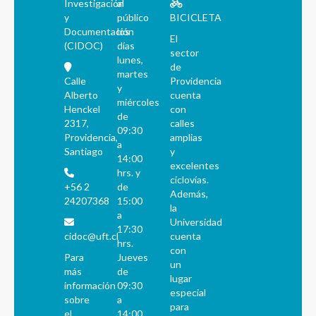
Investigación
al
y
público
BICICLETA
Documentación
los
El
(CIDOC)
días
sector
lunes,
de
martes
Calle
Providencia
y
Alberto
cuenta
miércoles
Henckel
con
de
2317,
calles
09:30
Providencia,
amplias
a
Santiago
y
14:00
excelentes
hrs. y
ciclovías.
+56 2
de
Además,
24207368
15:00
la
a
Universidad
17:30
cidoc@uft.cl
cuenta
hrs.
con
Para
Jueves
un
más
de
lugar
información
09:30
especial
sobre
a
para
el
14:00