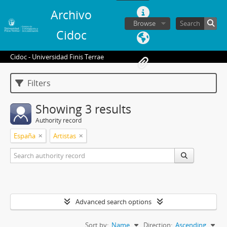
Archivo
Browse
Cidoc
Cidoc - Universidad Finis Terrae
Filters
Showing 3 results
Authority record
España
Artistas
Advanced search options
Sort by:
Name
Direction:
Ascending