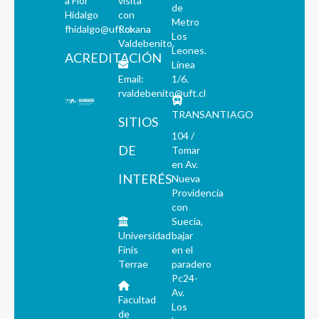
a Flor
visita
de
Hidalgo
con
Metro
fhidalgo@uft.cl
Roxana
Los
Valdebenito.
Leones.
ACREDITACIÓN
Línea
Email:
1/6.
rvaldebenito@uft.cl
TRANSANTIAGO
SITIOS
104 /
DE
Tomar
en Av.
INTERÉS
Nueva
Providencia
con
Suecia,
Universidad
bajar
Finis
en el
Terrae
paradero
Pc24-
Av.
Facultad
Los
de