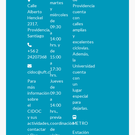
martes
Calle
Providencia
y
Alberto
cuenta
miércoles
Henckel
con
de
2317,
calles
09:30
Providencia,
amplias
a
Santiago
y
14:00
excelentes
hrs. y
ciclovías.
+56 2
de
Además,
24207368
15:00
la
a
Universidad
17:30
cidoc@uft.cl
cuenta
hrs.
con
Para
Jueves
un
más
de
lugar
información
09:30
especial
sobre
a
para
el
14:00
dejarlas.
CIDOC
hrs.,
y sus
previa
actividades,
coordinación
METRO
contactar
de
Estación