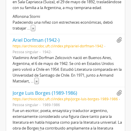
en Sala Capriasca (Suiza), el 29 de mayo de 1892, trasladándose
con su familia a la Argentina, a muy temprana edad.
Alfonsina Storni
Padeciendo una niñez con estrecheces económicas, debió
trabajar
...
»
Ariel Dorfman (1942-)
https://archivocidoc.uft.cl/index.php/ariel-dorfman-1942
Pessoa singular
1942-
Vladimiro Ariel Dorfman Zelicovich nació en Buenos Aires,
Argentina, el 6 de mayo de 1942. Se crió en Estados Unidos
pero volvió a Chile en 1954. Estudió Literatura comparada en la
Universidad de Santiago de Chile. En 1971, junto a Armand
Mattelart,
...
»
Jorge Luis Borges (1989-1986)
https://archivocidoc.uft.cl/index.php/jorge-luis-borges-1989-1986
Pessoa singular
1989-1986
Fue un escritor, poeta, ensayista y traductor argentino,
extensamente considerado una figura clave tanto para la
literatura en habla hispana como para la literatura universal.​ La
obra de Borges ha contribuido ampliamente a la literatura