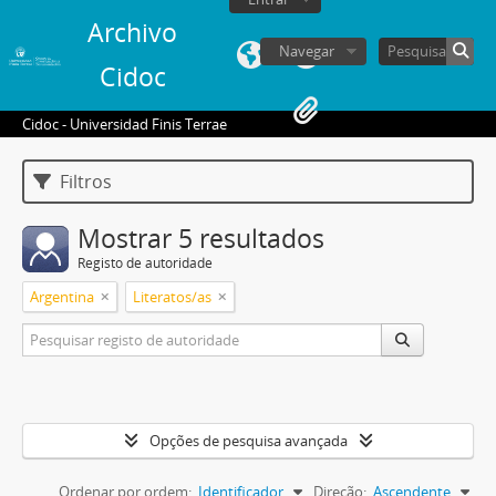
Archivo
Navegar
Cidoc
Cidoc - Universidad Finis Terrae
Filtros
Mostrar 5 resultados
Registo de autoridade
Argentina
Literatos/as
Opções de pesquisa avançada
Ordenar por ordem:
Identificador
Direção:
Ascendente