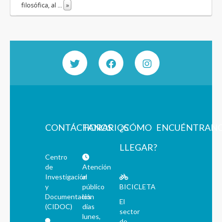
filosófica, al
...
»
CONTÁCTANOS
HORARIOS
¿CÓMO
ENCUÉNTRAN
LLEGAR?
Centro
de
Atención
Investigación
al
y
público
BICICLETA
Documentación
los
El
(CIDOC)
días
sector
lunes,
de