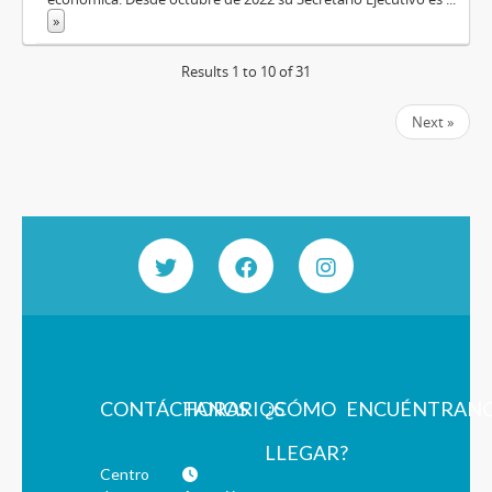
»
Results 1 to 10 of 31
Next »
CONTÁCTANOS
HORARIOS
¿CÓMO
ENCUÉNTRAN
LLEGAR?
Centro