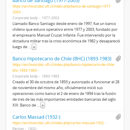
Banco de Santiago (1977-2003)
https://archivocidoc.uft.cl/index.php/banco-de-santiago-1977-
2003
Corporate body
1977-2003
Llamado Banco Santiago desde enero de 1997, fue un banco
chileno que estuvo operativo entre 1977 y 2003, fundado por
el empresario Manuel Cruzat Infante. Fue intervenido por la
dictadura militar tras la crisis económica de 1982 y desapareció
luego de
...
»
Banco Hipotecario de Chile (BHC) (1893-1983)
https://archivocidoc.uft.cl/index.php/banco-hipotecario-de-chile-
bhc-1893-1983
Corporate body
1893-1983
Creado el 30 de octubre de 1893 y autorizado a funcionar el 28
de noviembre del mismo año,​ oficialmente inició sus
operaciones como banco el 2 de enero de 1894 tras la fusión
de tres de las más importantes entidades bancarias del siglo
XIX: Banco de
...
»
Carlos Massad (1932-)
https://archivocidoc.uft.cl/index.php/carlos-massad-1932
Person
1932-