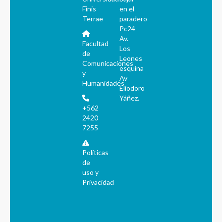
Finis
en el
Terrae
paradero
Pc24-
Av.
Facultad
Los
de
Leones
Comunicaciones
esquina
y
Av
Humanidades
Eliodoro
Yáñez.
+562
2420
7255
Políticas
de
uso y
Privacidad