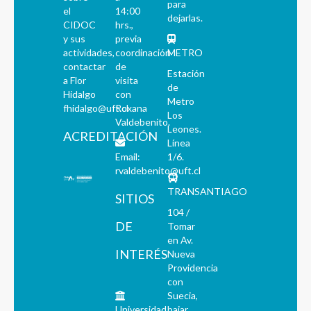
para
el
14:00
dejarlas.
CIDOC
hrs.,
y sus
previa
actividades,
coordinación
METRO
contactar
de
Estación
a Flor
visita
de
Hidalgo
con
Metro
fhidalgo@uft.cl
Roxana
Los
Valdebenito.
Leones.
ACREDITACIÓN
Línea
Email:
1/6.
rvaldebenito@uft.cl
TRANSANTIAGO
SITIOS
104 /
DE
Tomar
en Av.
INTERÉS
Nueva
Providencia
con
Suecia,
Universidad
bajar