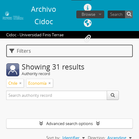
Archivo
Browse
Cidoc
Cidoc - Universidad Finis Terrae
Filters
Showing 31 results
Authority record
Chile
Economía
Advanced search options
Sort by:
Identifier
Direction:
Ascending