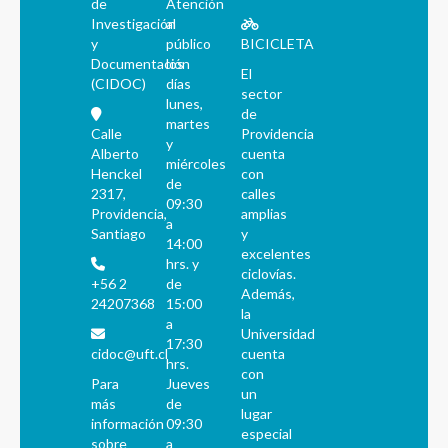
de
Atención
Investigación
al
y
público
BICICLETA
Documentación
los
El
(CIDOC)
días
sector
lunes,
de
martes
Calle
Providencia
y
Alberto
cuenta
miércoles
Henckel
con
de
2317,
calles
09:30
Providencia,
amplias
a
Santiago
y
14:00
excelentes
hrs. y
ciclovías.
+56 2
de
Además,
24207368
15:00
la
a
Universidad
17:30
cidoc@uft.cl
cuenta
hrs.
con
Para
Jueves
un
más
de
lugar
información
09:30
especial
sobre
a