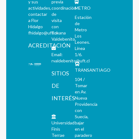
y sus
previa
actividades,
coordinación
METRO
contactar
de
Estación
a Flor
visita
de
Hidalgo
con
Metro
fhidalgo@uft.cl
Roxana
Los
Valdebenito.
Leones.
ACREDITACIÓN
Línea
Email:
1/6.
rvaldebenito@uft.cl
TRANSANTIAGO
SITIOS
104 /
DE
Tomar
en Av.
INTERÉS
Nueva
Providencia
con
Suecia,
Universidad
bajar
Finis
en el
Terrae
paradero