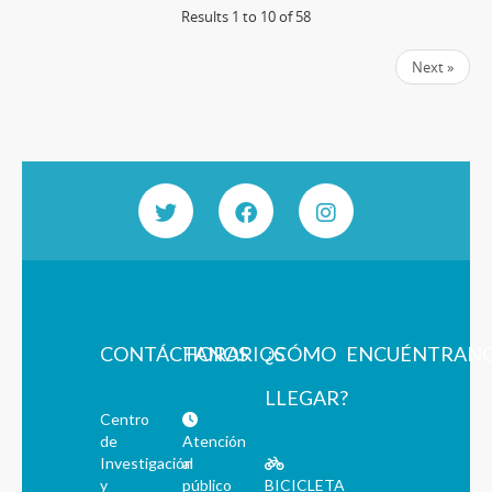
Results 1 to 10 of 58
Next »
CONTÁCTANOS
HORARIOS
¿CÓMO
ENCUÉNTRAN
LLEGAR?
Centro
de
Atención
Investigación
al
y
público
BICICLETA