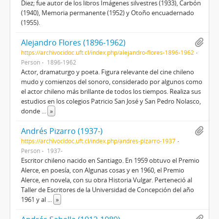
Diez; fue autor de los libros Imágenes silvestres (1933), Carbón
(1940), Memoria permanente (1952) y Otoño encuadernado
(1955).
Alejandro Flores (1896-1962)
https://archivocidoc.uft.cl/index.php/alejandro-flores-1896-1962
Person
1896-1962
Actor, dramaturgo y poeta. Figura relevante del cine chileno
mudo y comienzos del sonoro, considerado por algunos como
el actor chileno más brillante de todos los tiempos. Realiza sus
estudios en los colegios Patricio San José y San Pedro Nolasco,
donde
...
»
Andrés Pizarro (1937-)
https://archivocidoc.uft.cl/index.php/andres-pizarro-1937
Person
1937-
Escritor chileno nacido en Santiago. En 1959 obtuvo el Premio
Alerce, en poesía, con Algunas cosas y en 1960, el Premio
Alerce, en novela, con su obra Historia Vulgar. Perteneció al
Taller de Escritores de la Universidad de Concepción del año
1961 y al
...
»