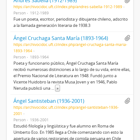
Andrés Sabella (1912-1989)
https://archivocidoc.uft.cl/index.php/andres-sabella-1912-1989
Person
1912-1989
Fue un poeta, escritor, periodista y dibujante chileno, adscrito
a la llamada generación literaria de 1938.3​
Ángel Cruchaga Santa María (1893-1964)
https://archivocidoc.uft.cl/index.php/angel-cruchaga-santa-maria-
1893-1964
Person
1893-1964
Poeta y funcionario público, Ángel Cruchaga Santa María
recibió numerosas distinciones a lo largo de su vida, entre ellas,
el Premio Nacional de Literatura en 1948. Fundó junto a
Vicente Huidobro la revista Musa Joven y en 1946, Pablo
Neruda publicó una
...
»
Ángel Santisteban (1936-2001)
https://archivocidoc.uft.cl/index.php/angel-santisteban-1936-
2001
Person
1936-2001
Estudió filología y lingüística y fue alumno en Roma de
Umberto Eco. En 1985 llega a Chile comenzando con esto la
apertura de varios restoranes de comida peruana en Chile