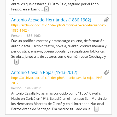
entre los que destacan: El Otro Sitio, seguido por el Todo
Fresco, en el barrio
...
»
Antonio Acevedo Hernández (1886-1962)
https://archivocidoc.uft.cl/index.php/antonio-acevedo-hernandez-
1886-1962
Person
1886-1962
Fue un prolífico escritor y dramaturgo chileno, de formación
autodidacta. Escribió teatro, novela, cuento, crónica literaria y
periodística, ensayo, poesía popular y recopilación folclórica.
Su obra, junto a la de autores como Germán Luco Cruchaga y
...
»
Antonio Cavalla Rojas (1943-2012)
https://archivocidoc.uft.cl/index.php/antonio-cavalla-rojas-1943-
2012
Person
1943-2012
Antonio Cavalla Rojas, más conocido como “Tuco” Cavalla.
Nació en Curicó en 1943. Estudió en el Instituto San Martin de
los Hermanos Maristas de Curicó y en el Internado Nacional
Barros Arana de Santiago. Era médico titulado en la
...
»