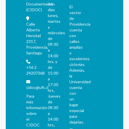
Documentación
los
El
(CIDOC)
días
sector
lunes,
de
martes
Calle
Providencia
y
Alberto
cuenta
miércoles
Henckel
con
de
2317,
calles
09:30
Providencia,
amplias
a
Santiago
y
14:00
excelentes
hrs. y
ciclovías.
+56 2
de
Además,
24207368
15:00
la
a
Universidad
17:30
cidoc@uft.cl
cuenta
hrs.
con
Para
Jueves
un
más
de
lugar
información
09:30
especial
sobre
a
para
el
14:00
dejarlas.
CIDOC
hrs.,