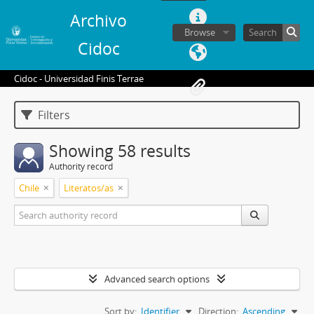
Archivo
Browse
Cidoc
Cidoc - Universidad Finis Terrae
Filters
Showing 58 results
Authority record
Chile
Literatos/as
Advanced search options
Sort by:
Identifier
Direction:
Ascending