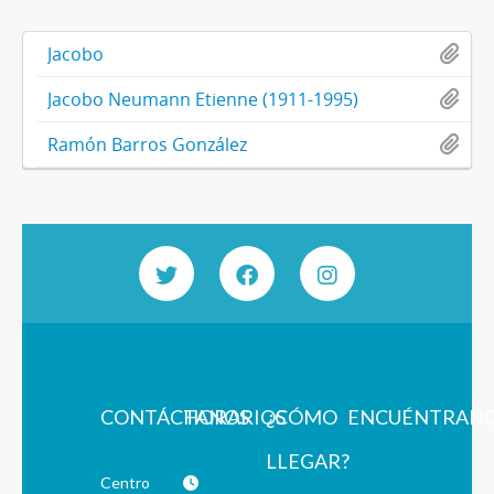
Jacobo
Jacobo Neumann Etienne (1911-1995)
Ramón Barros González
CONTÁCTANOS
HORARIOS
¿CÓMO
ENCUÉNTRAN
LLEGAR?
Centro