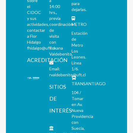
sobre
a
para
el
14:00
dejarlas.
CIDOC
hrs.,
y sus
previa
actividades,
coordinación
METRO
contactar
de
Estación
a Flor
visita
de
Hidalgo
con
Metro
fhidalgo@uft.cl
Roxana
Los
Valdebenito.
Leones.
ACREDITACIÓN
Línea
Email:
1/6.
rvaldebenito@uft.cl
TRANSANTIAGO
SITIOS
104 /
DE
Tomar
en Av.
INTERÉS
Nueva
Providencia
con
Suecia,