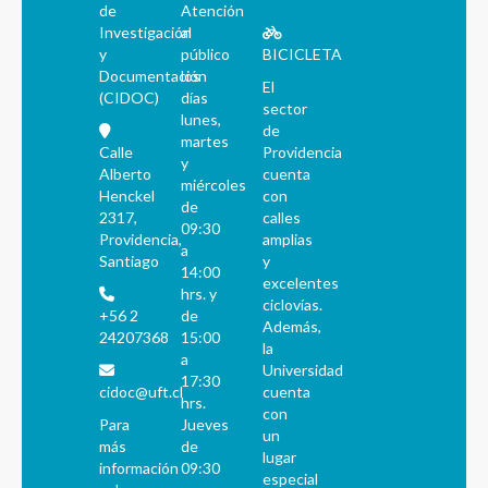
de
Atención
Investigación
al
y
público
BICICLETA
Documentación
los
El
(CIDOC)
días
sector
lunes,
de
martes
Calle
Providencia
y
Alberto
cuenta
miércoles
Henckel
con
de
2317,
calles
09:30
Providencia,
amplias
a
Santiago
y
14:00
excelentes
hrs. y
ciclovías.
+56 2
de
Además,
24207368
15:00
la
a
Universidad
17:30
cidoc@uft.cl
cuenta
hrs.
con
Para
Jueves
un
más
de
lugar
información
09:30
especial