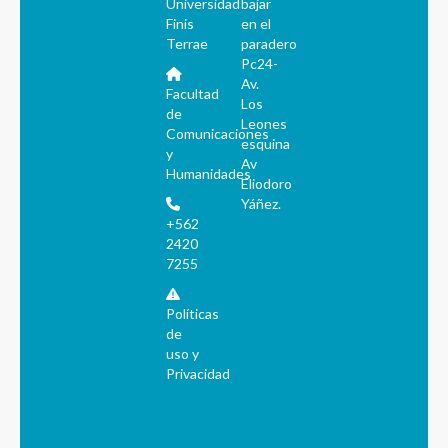
Universidad
bajar
Finis
en el
Terrae
paradero
Pc24-
Av.
Facultad
Los
de
Leones
Comunicaciones
esquina
y
Av
Humanidades
Eliodoro
Yáñez.
+562
2420
7255
Políticas
de
uso y
Privacidad