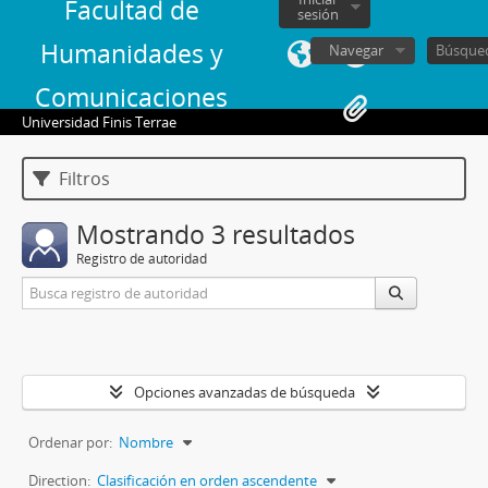
Facultad de
sesión
Humanidades y
Navegar
Comunicaciones
Universidad Finis Terrae
Filtros
Mostrando 3 resultados
Registro de autoridad
Opciones avanzadas de búsqueda
Ordenar por:
Nombre
Direction:
Clasificación en orden ascendente