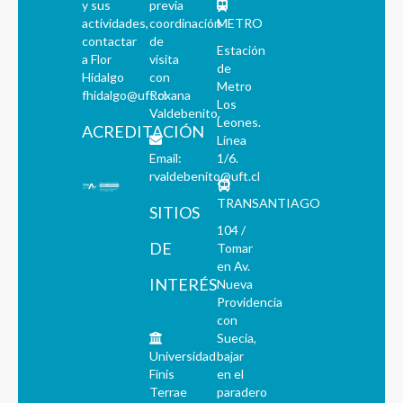
y sus
previa
actividades,
coordinación
METRO
contactar
de
Estación
a Flor
visita
de
Hidalgo
con
Metro
fhidalgo@uft.cl
Roxana
Los
Valdebenito.
Leones.
ACREDITACIÓN
Línea
Email:
1/6.
rvaldebenito@uft.cl
TRANSANTIAGO
SITIOS
104 /
DE
Tomar
en Av.
INTERÉS
Nueva
Providencia
con
Suecia,
Universidad
bajar
Finis
en el
Terrae
paradero