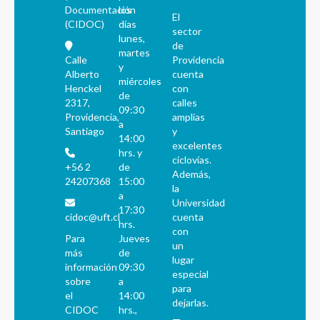
Documentación
los
El
(CIDOC)
días
sector
lunes,
de
martes
Calle
Providencia
y
Alberto
cuenta
miércoles
Henckel
con
de
2317,
calles
09:30
Providencia,
amplias
a
Santiago
y
14:00
excelentes
hrs. y
ciclovías.
+56 2
de
Además,
24207368
15:00
la
a
Universidad
17:30
cidoc@uft.cl
cuenta
hrs.
con
Para
Jueves
un
más
de
lugar
información
09:30
especial
sobre
a
para
el
14:00
dejarlas.
CIDOC
hrs.,