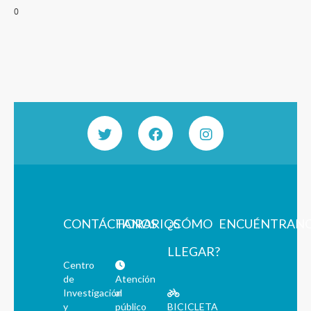
0
CONTÁCTANOS
HORARIOS
¿CÓMO
ENCUÉNTRAN
LLEGAR?
Centro
de
Atención
Investigación
al
y
público
BICICLETA