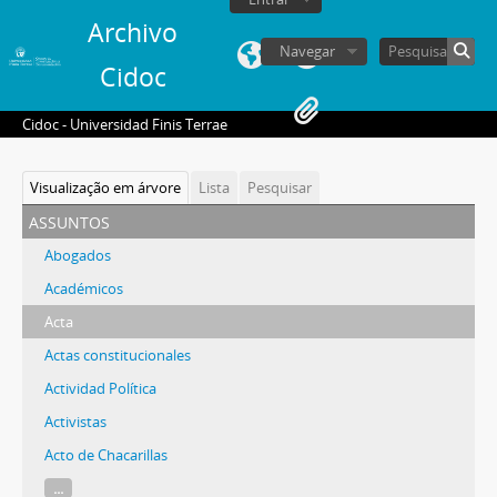
Archivo
Navegar
Cidoc
Cidoc - Universidad Finis Terrae
Visualização em árvore
Lista
Pesquisar
assuntos
Abogados
Académicos
Acta
Actas constitucionales
Actividad Política
Activistas
Acto de Chacarillas
...